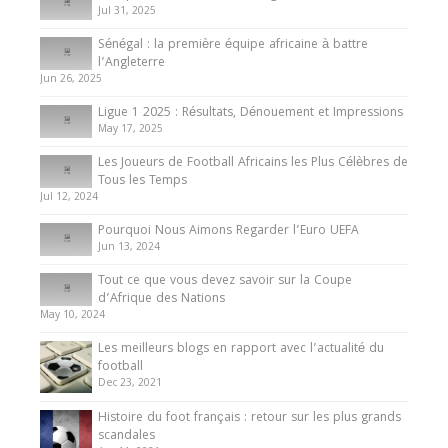
Jul 31, 2025
Internationales
Sénégal : la première équipe africaine à battre
Présentation de l’équipe nationale de football
l’Angleterre
du Cameroun
Jun 26, 2025
8 August 2025
Ligue 1 2025 : Résultats, Dénouement et Impressions
May 17, 2025
Les Joueurs de Football Africains les Plus Célèbres de
Tous les Temps
Jul 12, 2024
Pourquoi Nous Aimons Regarder l’Euro UEFA
Jun 13, 2024
Tout ce que vous devez savoir sur la Coupe
d’Afrique des Nations
May 10, 2024
Les meilleurs blogs en rapport avec l’actualité du
football
Dec 23, 2021
Histoire du foot français : retour sur les plus grands
scandales