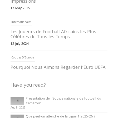
Impressions
17 May 2025
Internationales
Les Joueurs de Football Africains les Plus
Célèbres de Tous les Temps
12 July 2024
Coupes D'Europe
Pourquoi Nous Aimons Regarder l’Euro UEFA
13 June 2024
Have you read?
Internationales
Tout ce que vous devez savoir sur la Coupe
Présentation de l’équipe nationale de football du
d’Afrique des Nations
Cameroun
Aug 8, 2025
10 May 2024
Que peut-on attendre de la Ligue 1 2025-26 ?