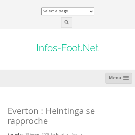
Skip
to
content
Infos-Foot.Net
Menu
Everton : Heintinga se
rapproche
Posted on
29 August 2009
by
Jonathan Bonnet