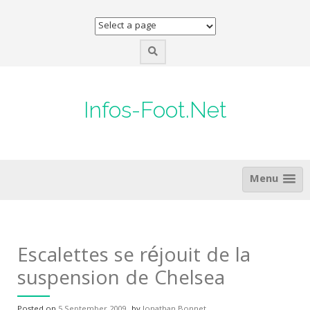
Skip
to
content
Infos-Foot.Net
Menu
Escalettes se réjouit de la
suspension de Chelsea
Posted on
5 September 2009
by
Jonathan Bonnet