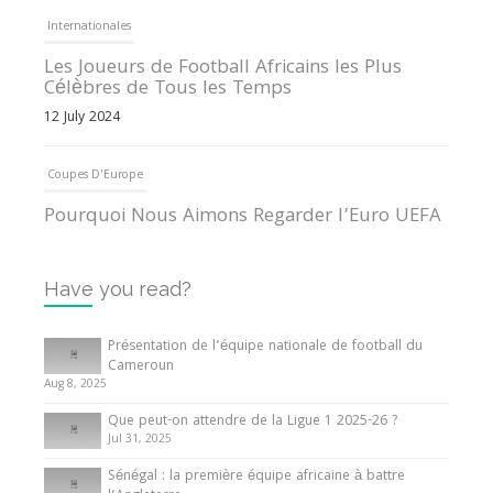
Internationales
Les Joueurs de Football Africains les Plus
Célèbres de Tous les Temps
12 July 2024
Coupes D'Europe
Pourquoi Nous Aimons Regarder l’Euro UEFA
13 June 2024
Have you read?
Internationales
Tout ce que vous devez savoir sur la Coupe
Présentation de l’équipe nationale de football du
d’Afrique des Nations
Cameroun
Aug 8, 2025
10 May 2024
Que peut-on attendre de la Ligue 1 2025-26 ?
Jul 31, 2025
Internationales
Sénégal : la première équipe africaine à battre