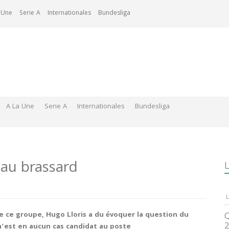
 Une
Serie A
Internationales
Bundesliga
A La Une
Serie A
Internationales
Bundesliga
 au brassard
L
L
 ce groupe, Hugo Lloris a du évoquer la question du
Q
2
 n’est en aucun cas candidat au poste