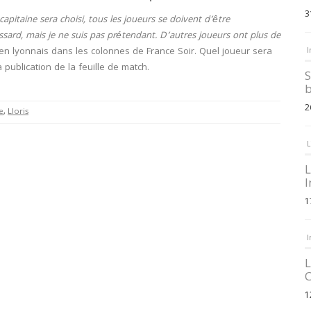
3
apitaine sera choisi, tous les joueurs se doivent d’être
assard, mais je ne suis pas prétendant. D’autres joueurs ont plus de
dien lyonnais dans les colonnes de France Soir. Quel joueur sera
I
publication de la feuille de match.
S
b
2
e
,
Lloris
L
L
I
1
I
L
C
1