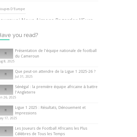
oupes D'Europe
ourquoi Nous Aimons Regarder l’Euro
UEFA
3 June 2024
Have you read?
nternationales
Présentation de l’équipe nationale de football
du Cameroun
out ce que vous devez savoir sur la
ug 8, 2025
oupe d’Afrique des Nations
Que peut-on attendre de la Ligue 1 2025-26 ?
0 May 2024
Jul 31, 2025
Sénégal : la première équipe africaine à battre
nternationales
l’Angleterre
un 26, 2025
résentation de l’équipe nationale de
ootball du Cameroun
Ligue 1 2025 : Résultats, Dénouement et
Impressions
 August 2025
ay 17, 2025
Les Joueurs de Football Africains les Plus
Célèbres de Tous les Temps