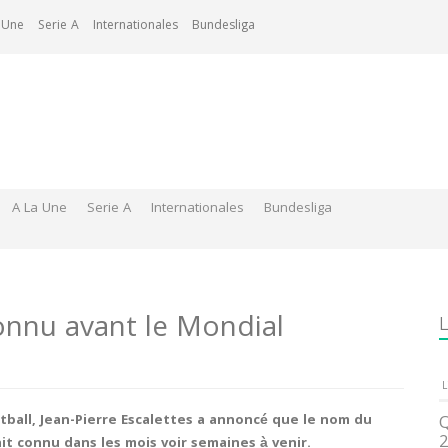
 Une
Serie A
Internationales
Bundesliga
A La Une
Serie A
Internationales
Bundesliga
onnu avant le Mondial
L
L
tball, Jean-Pierre Escalettes a annoncé que le nom du
Q
2
it connu dans les mois voir semaines à venir.