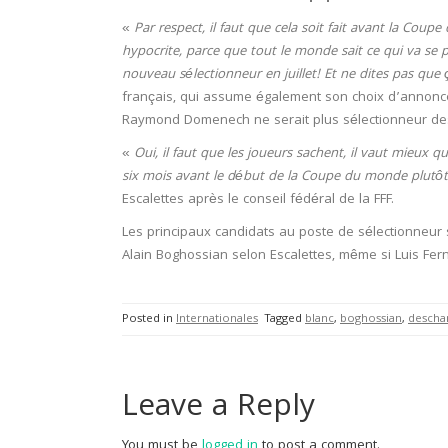
«
Par respect, il faut que cela soit fait avant la Cou
hypocrite, parce que tout le monde sait ce qui va se p
nouveau sélectionneur en juillet! Et ne dites pas que 
français, qui assume également son choix d’annoncer
Raymond Domenech ne serait plus sélectionneur des
«
Oui, il faut que les joueurs sachent, il vaut mieux q
six mois avant le début de la Coupe du monde plutôt
Escalettes après le conseil fédéral de la FFF.
Les principaux candidats au poste de sélectionneur
Alain Boghossian selon Escalettes, même si Luis Fer
Posted in
Internationales
Tagged
blanc
,
boghossian
,
desch
Leave a Reply
You must be
logged in
to post a comment.