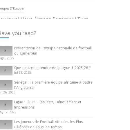
oupes D'Europe
ourquoi Nous Aimons Regarder l’Euro
UEFA
3 June 2024
Have you read?
nternationales
Présentation de l’équipe nationale de football
du Cameroun
out ce que vous devez savoir sur la
ug 8, 2025
oupe d’Afrique des Nations
Que peut-on attendre de la Ligue 1 2025-26 ?
0 May 2024
Jul 31, 2025
Sénégal : la première équipe africaine à battre
nternationales
l’Angleterre
un 26, 2025
résentation de l’équipe nationale de
ootball du Cameroun
Ligue 1 2025 : Résultats, Dénouement et
Impressions
 August 2025
ay 17, 2025
Les Joueurs de Football Africains les Plus
Célèbres de Tous les Temps