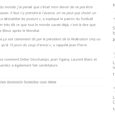
3
pe du monde. J’ai pensé que c’était mon devoir de ne pas être
asser. Il faut s’y prendre à l’avance, on ne peut pas choisir un
ça déstabilise les joueurs
», a expliqué le patron du football
I
 très tôt ce que tout le monde savait déjà, c’est-à-dire que
S
 Bleus après le Mondial.
b
ue ça soit clairement dit par le président de la Fédération cinq ou
2
 qu’à 15 jours du coup d’envoi
», a rappelé Jean-Pierre
L
 se nomment Didier Deschamps, Jean Tigana, Laurent Blanc et
L
nandez a également fait candidature.
I
1
amps
,
domenech
,
fernandez
,
roux
,
tigana
I
L
C
1