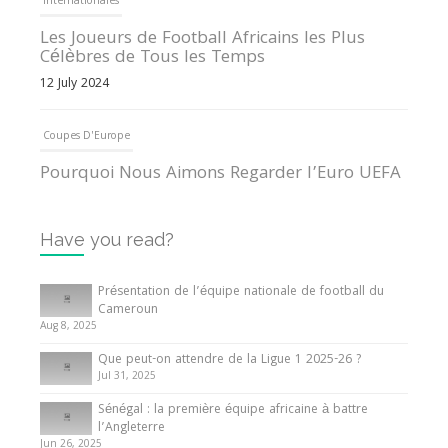
Internationales
Les Joueurs de Football Africains les Plus
Célèbres de Tous les Temps
12 July 2024
Coupes D'Europe
Pourquoi Nous Aimons Regarder l’Euro UEFA
13 June 2024
Have you read?
Internationales
Tout ce que vous devez savoir sur la Coupe
Présentation de l’équipe nationale de football du
d’Afrique des Nations
Cameroun
Aug 8, 2025
10 May 2024
Que peut-on attendre de la Ligue 1 2025-26 ?
Jul 31, 2025
Internationales
Sénégal : la première équipe africaine à battre
Présentation de l’équipe nationale de football
l’Angleterre
du Cameroun
Jun 26, 2025