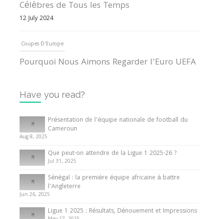
Célèbres de Tous les Temps
12 July 2024
Coupes D'Europe
Pourquoi Nous Aimons Regarder l’Euro UEFA
13 June 2024
Have you read?
Internationales
Tout ce que vous devez savoir sur la Coupe
Présentation de l’équipe nationale de football du
d’Afrique des Nations
Cameroun
Aug 8, 2025
10 May 2024
Que peut-on attendre de la Ligue 1 2025-26 ?
Jul 31, 2025
Internationales
Sénégal : la première équipe africaine à battre
Présentation de l’équipe nationale de football
l’Angleterre
du Cameroun
Jun 26, 2025
8 August 2025
Ligue 1 2025 : Résultats, Dénouement et Impressions