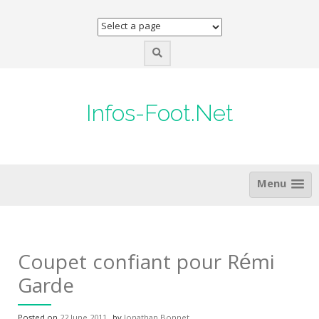
Skip
to
content
Infos-Foot.Net
Menu
Coupet confiant pour Rémi
Garde
Posted on
22 June 2011
by
Jonathan Bonnet