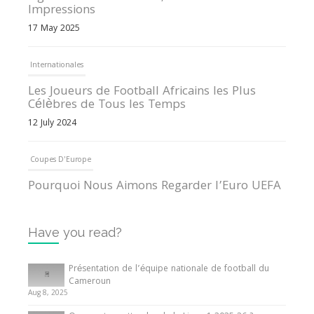
Impressions
17 May 2025
Internationales
Les Joueurs de Football Africains les Plus
Célèbres de Tous les Temps
12 July 2024
Coupes D'Europe
Pourquoi Nous Aimons Regarder l’Euro UEFA
13 June 2024
Have you read?
Internationales
Tout ce que vous devez savoir sur la Coupe
Présentation de l’équipe nationale de football du
d’Afrique des Nations
Cameroun
Aug 8, 2025
10 May 2024