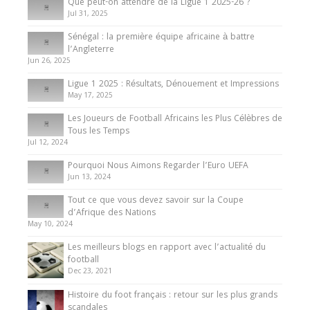
Que peut-on attendre de la Ligue 1 2025-26 ?
Jul 31, 2025
Internationales
Sénégal : la première équipe africaine à battre
Présentation de l’équipe nationale de football
l’Angleterre
du Cameroun
Jun 26, 2025
8 August 2025
Ligue 1 2025 : Résultats, Dénouement et Impressions
May 17, 2025
Les Joueurs de Football Africains les Plus Célèbres de
Tous les Temps
Jul 12, 2024
Pourquoi Nous Aimons Regarder l’Euro UEFA
Jun 13, 2024
Tout ce que vous devez savoir sur la Coupe
d’Afrique des Nations
May 10, 2024
Les meilleurs blogs en rapport avec l’actualité du
football
Dec 23, 2021
Histoire du foot français : retour sur les plus grands
scandales