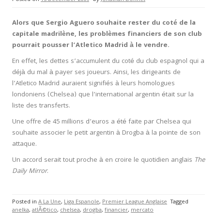
Alors que Sergio Aguero souhaite rester du coté de la
capitale madrilène, les problèmes financiers de son club
pourrait pousser l’Atletico Madrid à le vendre.
En effet, les dettes s’accumulent du coté du club espagnol qui a
déjà du mal à payer ses joueurs. Ainsi, les dirigeants de
l’Atletico Madrid auraient signifiés à leurs homologues
londoniens (Chelsea) que l’international argentin était sur la
liste des transferts.
Une offre de 45 millions d’euros a été faite par Chelsea qui
souhaite associer le petit argentin à Drogba à la pointe de son
attaque.
Un accord serait tout proche à en croire le quotidien anglais
The
Daily Mirror
.
Posted in
A La Une
,
Liga Espanole
,
Premier League Anglaise
Tagged
anelka
,
atlÃ©tico
,
chelsea
,
drogba
,
financier
,
mercato