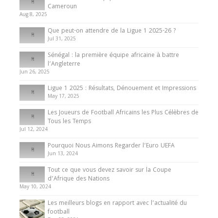
d’Afrique des Nations
Cameroun
Aug 8, 2025
10 May 2024
Que peut-on attendre de la Ligue 1 2025-26 ?
Jul 31, 2025
Internationales
Sénégal : la première équipe africaine à battre
Présentation de l’équipe nationale de football
l’Angleterre
du Cameroun
Jun 26, 2025
8 August 2025
Ligue 1 2025 : Résultats, Dénouement et Impressions
May 17, 2025
Les Joueurs de Football Africains les Plus Célèbres de
Tous les Temps
Jul 12, 2024
Pourquoi Nous Aimons Regarder l’Euro UEFA
Jun 13, 2024
Tout ce que vous devez savoir sur la Coupe
d’Afrique des Nations
May 10, 2024
Les meilleurs blogs en rapport avec l’actualité du
football