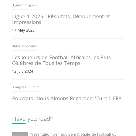
Ligue 1 / Ligue 2
Ligue 1 2025 : Résultats, Dénouement et
Impressions
17 May 2025
Internationales
Les Joueurs de Football Africains les Plus
Célèbres de Tous les Temps
12 July 2024
Coupes D'Europe
Pourquoi Nous Aimons Regarder l’Euro UEFA
13 June 2024
Have you read?
Internationales
Tout ce que vous devez savoir sur la Coupe
Présentation de l’équipe nationale de football du