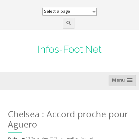
Skip
to
content
Infos-Foot.Net
Menu
Chelsea : Accord proche pour
Aguero
Posted on
13 December 2009
by
Jonathan Bonnet