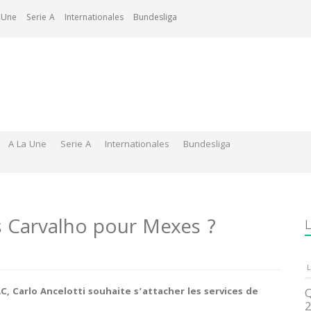
 Une
Serie A
Internationales
Bundesliga
A La Une
Serie A
Internationales
Bundesliga
us Carvalho pour Mexes ?
L
L
C, Carlo Ancelotti souhaite s’attacher les services de
Q
2