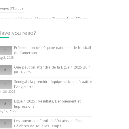
oupes D'Europe
ourquoi Nous Aimons Regarder l’Euro
UEFA
3 June 2024
Have you read?
nternationales
Présentation de l’équipe nationale de football
du Cameroun
out ce que vous devez savoir sur la
ug 8, 2025
oupe d’Afrique des Nations
Que peut-on attendre de la Ligue 1 2025-26 ?
0 May 2024
Jul 31, 2025
Sénégal : la première équipe africaine à battre
nternationales
l’Angleterre
un 26, 2025
résentation de l’équipe nationale de
ootball du Cameroun
Ligue 1 2025 : Résultats, Dénouement et
Impressions
 August 2025
ay 17, 2025
Les Joueurs de Football Africains les Plus
Célèbres de Tous les Temps