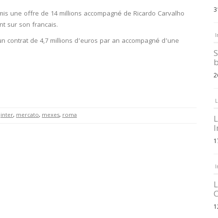
3
ansmis une offre de 14 millions accompagné de Ricardo Carvalho
t sur son francais.
I
 un contrat de
4,7 millions d’euros par an accompagné d’une
S
b
2
L
,
inter
,
mercato
,
mexes
,
roma
L
I
1
I
L
C
1