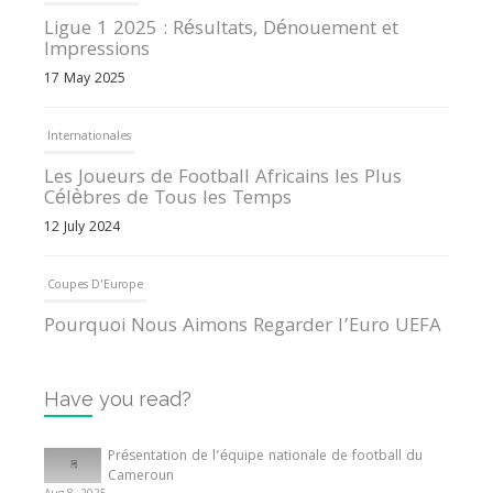
Ligue 1 2025 : Résultats, Dénouement et
Impressions
17 May 2025
Internationales
Les Joueurs de Football Africains les Plus
Célèbres de Tous les Temps
12 July 2024
Coupes D'Europe
Pourquoi Nous Aimons Regarder l’Euro UEFA
13 June 2024
Have you read?
Internationales
Tout ce que vous devez savoir sur la Coupe
Présentation de l’équipe nationale de football du
d’Afrique des Nations
Cameroun