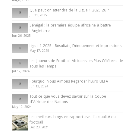
Aug 8, 2025
10 May 2024
Que peut-on attendre de la Ligue 1 2025-26 ?
Jul 31, 2025
Internationales
Sénégal : la première équipe africaine à battre
Présentation de l’équipe nationale de football
l’Angleterre
du Cameroun
Jun 26, 2025
8 August 2025
Ligue 1 2025 : Résultats, Dénouement et Impressions
May 17, 2025
Les Joueurs de Football Africains les Plus Célèbres de
Tous les Temps
Jul 12, 2024
Pourquoi Nous Aimons Regarder l’Euro UEFA
Jun 13, 2024
Tout ce que vous devez savoir sur la Coupe
d’Afrique des Nations
May 10, 2024
Les meilleurs blogs en rapport avec l’actualité du
football
Dec 23, 2021