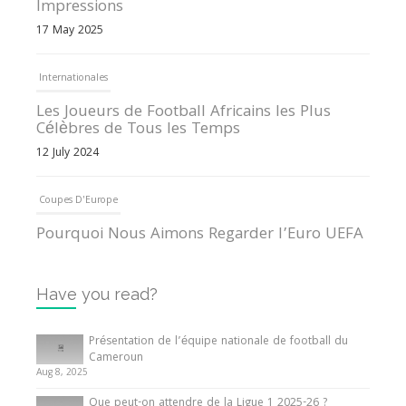
Impressions
17 May 2025
Internationales
Les Joueurs de Football Africains les Plus
Célèbres de Tous les Temps
12 July 2024
Coupes D'Europe
Pourquoi Nous Aimons Regarder l’Euro UEFA
13 June 2024
Have you read?
Internationales
Tout ce que vous devez savoir sur la Coupe
Présentation de l’équipe nationale de football du
d’Afrique des Nations
Cameroun
Aug 8, 2025
10 May 2024
Que peut-on attendre de la Ligue 1 2025-26 ?