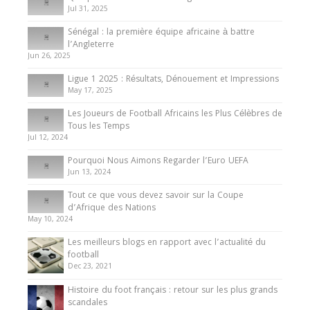
Jul 31, 2025
Internationales
Sénégal : la première équipe africaine à battre
Présentation de l’équipe nationale de football
l’Angleterre
du Cameroun
Jun 26, 2025
8 August 2025
Ligue 1 2025 : Résultats, Dénouement et Impressions
May 17, 2025
Les Joueurs de Football Africains les Plus Célèbres de
Tous les Temps
Jul 12, 2024
Pourquoi Nous Aimons Regarder l’Euro UEFA
Jun 13, 2024
Tout ce que vous devez savoir sur la Coupe
d’Afrique des Nations
May 10, 2024
Les meilleurs blogs en rapport avec l’actualité du
football
Dec 23, 2021
Histoire du foot français : retour sur les plus grands
scandales