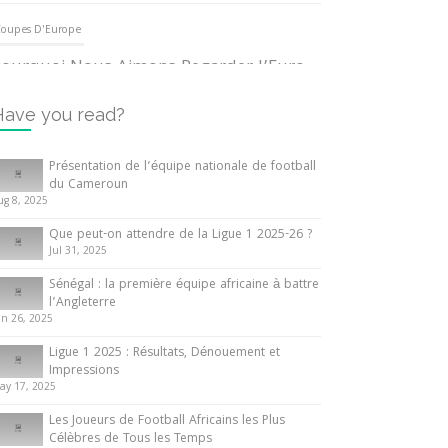
oupes D'Europe
ourquoi Nous Aimons Regarder l’Euro
UEFA
3 June 2024
Have you read?
nternationales
Présentation de l’équipe nationale de football
du Cameroun
out ce que vous devez savoir sur la
ug 8, 2025
oupe d’Afrique des Nations
Que peut-on attendre de la Ligue 1 2025-26 ?
0 May 2024
Jul 31, 2025
Sénégal : la première équipe africaine à battre
nternationales
l’Angleterre
un 26, 2025
résentation de l’équipe nationale de
ootball du Cameroun
Ligue 1 2025 : Résultats, Dénouement et
Impressions
 August 2025
ay 17, 2025
Les Joueurs de Football Africains les Plus
Célèbres de Tous les Temps