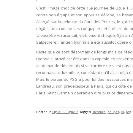
C’est l’image choc de cette 15e journée de Ligue 1. 
contre son équipe et son appui se dérobe, se brisant
Allongé sur la pelouse du Parc des Princes, le gardi
dégâts, tout comme ses coéquipiers et l’arbitre du 
chaussette
», racontait, visiblement choqué, Sylvain A
Salpêtrière, l’ancien lyonnais a été aussitôt opéré d’
Reste que ce sont désormais de longs mois de rééduc
Lyonnais, arrivé cet été dans la capitale en provenan
se demande désormais si sa carrière ne s’est pas 
reconnaissait lui-même, concédant qu’il allait déjà 
Mais le portier du PSG a pour lui des ressources m
Landreau, son prédécesseur à Paris, qui du côté de L
Paris Saint-Germain devrait en dire plus ce dimanche
Posted in
Ligue 1 / Ligue 2
Tagged
Blessure
,
coupet
,
ol
,
psg