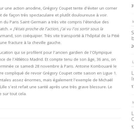
3
Sur une action anodine, Grégory Coupet tente d’éviter un corner
 de façon très spectaculaire et plutôt douloureuse à voir.
en du Paris Saint-Germain a très vite compris l’étendue des
I
match. «
J’étais proche de l’action, j’ai vu l’os sortir sous la
S
rmand, son coéquipier. Très vite transporté à l’hôpital de la Pitié
b
une fracture à la cheville gauche.
2
ation qui se profilent pour l’ancien gardien de l’Olympique
ce de l’Altlético Madrid. Et compte tenu de son âge, 36 ans, on
L
terminée ce samedi 28 novembre à Paris. Antoine Kombouaré le
L
être compliqué de revoir Grégory Coupet cette saison en Ligue 1.
I
entales assez énormes, mais également l’exemple de Michaël
ille s’est refait une santé après une très grave blessure. Le
1
 sur tout cela.
I
L
C
1