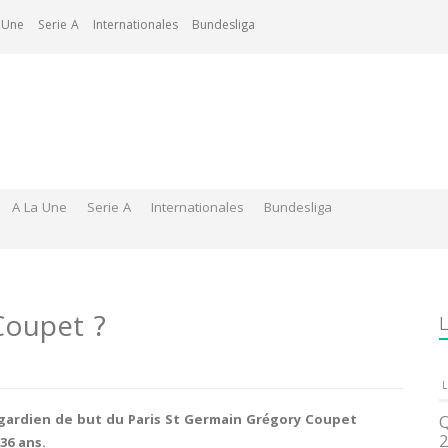
 Une
Serie A
Internationales
Bundesliga
A La Une
Serie A
Internationales
Bundesliga
Coupet ?
L
L
 gardien de but du Paris St Germain Grégory Coupet
Q
2
36 ans.