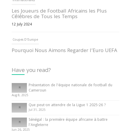
Internationales
Les Joueurs de Football Africains les Plus
Célèbres de Tous les Temps
12 July 2024
Coupes D'Europe
Pourquoi Nous Aimons Regarder l’Euro UEFA
13 June 2024
Have you read?
Internationales
Tout ce que vous devez savoir sur la Coupe
Présentation de l’équipe nationale de football du
d’Afrique des Nations
Cameroun
Aug 8, 2025
10 May 2024
Que peut-on attendre de la Ligue 1 2025-26 ?
Jul 31, 2025
Internationales
Sénégal : la première équipe africaine à battre
Présentation de l’équipe nationale de football
l’Angleterre
du Cameroun
Jun 26, 2025