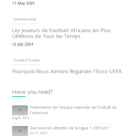
17 May 2025
Internationales
Les Joueurs de Football Africains les Plus
Célèbres de Tous les Temps
12 July 2024
Coupes D'Europe
Pourquoi Nous Aimons Regarder l’Euro UEFA
13 June 2024
Have you read?
Internationales
Tout ce que vous devez savoir sur la Coupe
Présentation de l’équipe nationale de football du
d’Afrique des Nations
Cameroun
Aug 8, 2025
10 May 2024
Que peut-on attendre de la Ligue 1 2025-26 ?
Jul 31, 2025