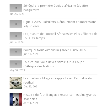
Internationales
Sénégal : la première équipe africaine à battre
Présentation de l’équipe nationale de football
l’Angleterre
du Cameroun
Jun 26, 2025
8 August 2025
Ligue 1 2025 : Résultats, Dénouement et Impressions
May 17, 2025
Les Joueurs de Football Africains les Plus Célèbres de
Tous les Temps
Jul 12, 2024
Pourquoi Nous Aimons Regarder l’Euro UEFA
Jun 13, 2024
Tout ce que vous devez savoir sur la Coupe
d’Afrique des Nations
May 10, 2024
Les meilleurs blogs en rapport avec l’actualité du
football
Dec 23, 2021
Histoire du foot français : retour sur les plus grands
scandales
Apr 11, 2021