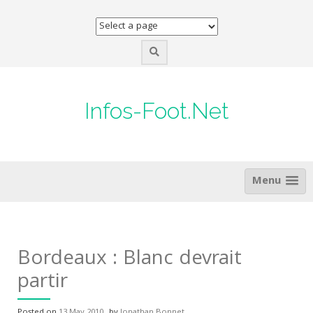
Skip
to
content
Infos-Foot.Net
Menu
Bordeaux : Blanc devrait
partir
Posted on
13 May 2010
by
Jonathan Bonnet