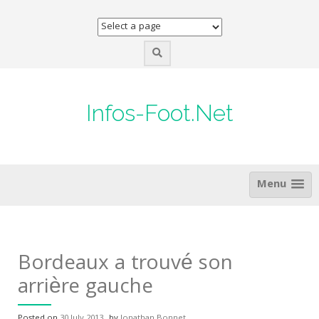
Skip
to
content
Infos-Foot.Net
Menu
Bordeaux a trouvé son
arrière gauche
Posted on
30 July 2013
by
Jonathan Bonnet