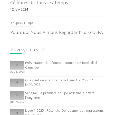
Célèbres de Tous les Temps
12 July 2024
Coupes D'Europe
Pourquoi Nous Aimons Regarder l’Euro UEFA
13 June 2024
Have you read?
Internationales
Tout ce que vous devez savoir sur la Coupe
Présentation de l’équipe nationale de football du
d’Afrique des Nations
Cameroun
Aug 8, 2025
10 May 2024
Que peut-on attendre de la Ligue 1 2025-26 ?
Jul 31, 2025
Internationales
Sénégal : la première équipe africaine à battre
Présentation de l’équipe nationale de football
l’Angleterre
du Cameroun
Jun 26, 2025
8 August 2025
Ligue 1 2025 : Résultats, Dénouement et Impressions