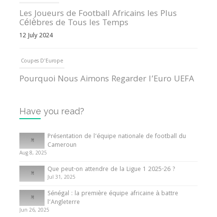
Les Joueurs de Football Africains les Plus
Célèbres de Tous les Temps
12 July 2024
Coupes D'Europe
Pourquoi Nous Aimons Regarder l’Euro UEFA
13 June 2024
Have you read?
Internationales
Tout ce que vous devez savoir sur la Coupe
Présentation de l’équipe nationale de football du
d’Afrique des Nations
Cameroun
Aug 8, 2025
10 May 2024
Que peut-on attendre de la Ligue 1 2025-26 ?
Jul 31, 2025
Internationales
Sénégal : la première équipe africaine à battre
Présentation de l’équipe nationale de football
l’Angleterre
du Cameroun
Jun 26, 2025