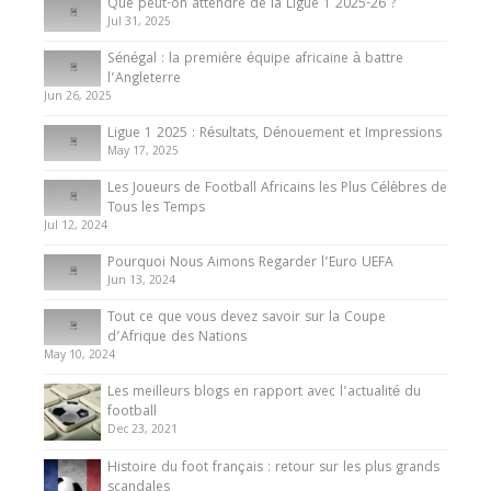
Que peut-on attendre de la Ligue 1 2025-26 ?
Jul 31, 2025
Internationales
Sénégal : la première équipe africaine à battre
Présentation de l’équipe nationale de football
l’Angleterre
du Cameroun
Jun 26, 2025
8 August 2025
Ligue 1 2025 : Résultats, Dénouement et Impressions
May 17, 2025
Les Joueurs de Football Africains les Plus Célèbres de
Tous les Temps
Jul 12, 2024
Pourquoi Nous Aimons Regarder l’Euro UEFA
Jun 13, 2024
Tout ce que vous devez savoir sur la Coupe
d’Afrique des Nations
May 10, 2024
Les meilleurs blogs en rapport avec l’actualité du
football
Dec 23, 2021
Histoire du foot français : retour sur les plus grands
scandales