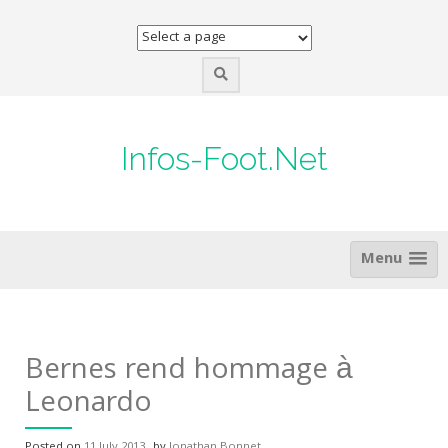
Skip
to
content
Infos-Foot.Net
Menu
Bernes rend hommage à
Leonardo
Posted on
11 July 2013
by
Jonathan Bonnet