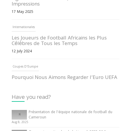
Impressions
17 May 2025
Internationales
Les Joueurs de Football Africains les Plus
Célèbres de Tous les Temps
12 July 2024
Coupes D'Europe
Pourquoi Nous Aimons Regarder l’Euro UEFA
13 June 2024
Have you read?
Internationales
Tout ce que vous devez savoir sur la Coupe
Présentation de l’équipe nationale de football du
d’Afrique des Nations
Cameroun
Aug 8, 2025
10 May 2024