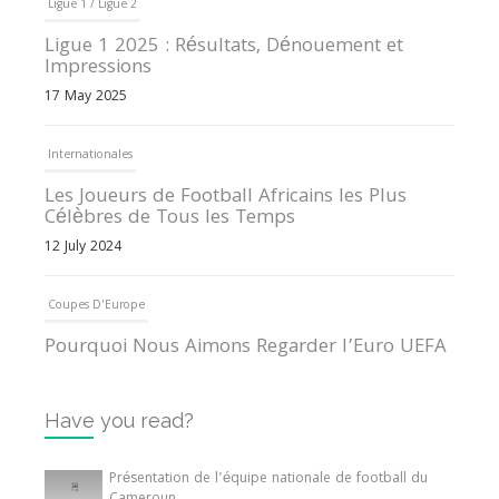
Ligue 1 / Ligue 2
Ligue 1 2025 : Résultats, Dénouement et
Impressions
17 May 2025
Internationales
Les Joueurs de Football Africains les Plus
Célèbres de Tous les Temps
12 July 2024
Coupes D'Europe
Pourquoi Nous Aimons Regarder l’Euro UEFA
13 June 2024
Have you read?
Internationales
Tout ce que vous devez savoir sur la Coupe
Présentation de l’équipe nationale de football du
d’Afrique des Nations