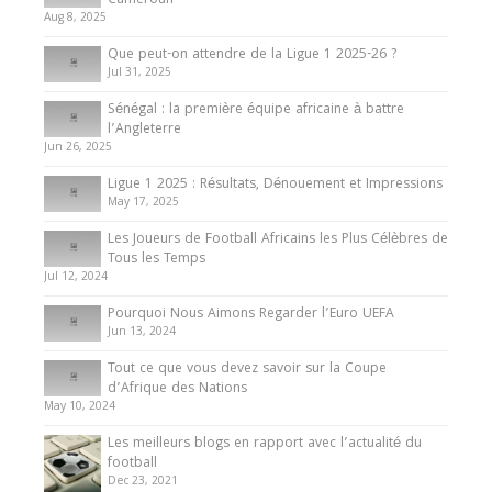
Cameroun
Aug 8, 2025
10 May 2024
Que peut-on attendre de la Ligue 1 2025-26 ?
Jul 31, 2025
Internationales
Sénégal : la première équipe africaine à battre
Présentation de l’équipe nationale de football
l’Angleterre
du Cameroun
Jun 26, 2025
8 August 2025
Ligue 1 2025 : Résultats, Dénouement et Impressions
May 17, 2025
Les Joueurs de Football Africains les Plus Célèbres de
Tous les Temps
Jul 12, 2024
Pourquoi Nous Aimons Regarder l’Euro UEFA
Jun 13, 2024
Tout ce que vous devez savoir sur la Coupe
d’Afrique des Nations
May 10, 2024
Les meilleurs blogs en rapport avec l’actualité du
football
Dec 23, 2021