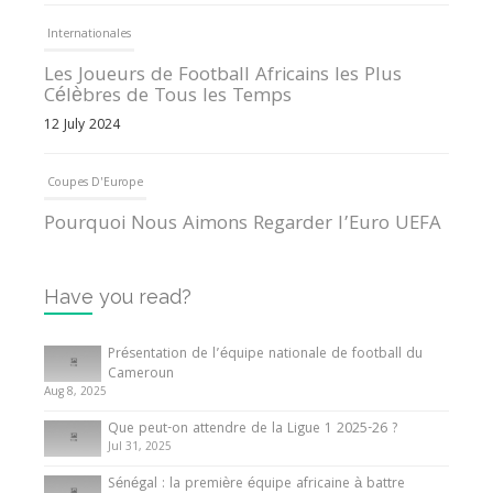
Internationales
Les Joueurs de Football Africains les Plus
Célèbres de Tous les Temps
12 July 2024
Coupes D'Europe
Pourquoi Nous Aimons Regarder l’Euro UEFA
13 June 2024
Have you read?
Internationales
Tout ce que vous devez savoir sur la Coupe
Présentation de l’équipe nationale de football du
d’Afrique des Nations
Cameroun
Aug 8, 2025
10 May 2024
Que peut-on attendre de la Ligue 1 2025-26 ?
Jul 31, 2025
Internationales
Sénégal : la première équipe africaine à battre