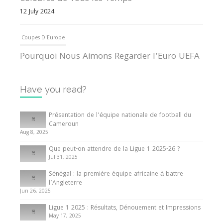
12 July 2024
Coupes D'Europe
Pourquoi Nous Aimons Regarder l’Euro UEFA
13 June 2024
Have you read?
Internationales
Tout ce que vous devez savoir sur la Coupe
Présentation de l’équipe nationale de football du
d’Afrique des Nations
Cameroun
Aug 8, 2025
10 May 2024
Que peut-on attendre de la Ligue 1 2025-26 ?
Jul 31, 2025
Internationales
Sénégal : la première équipe africaine à battre
Présentation de l’équipe nationale de football
l’Angleterre
du Cameroun
Jun 26, 2025
8 August 2025
Ligue 1 2025 : Résultats, Dénouement et Impressions
May 17, 2025