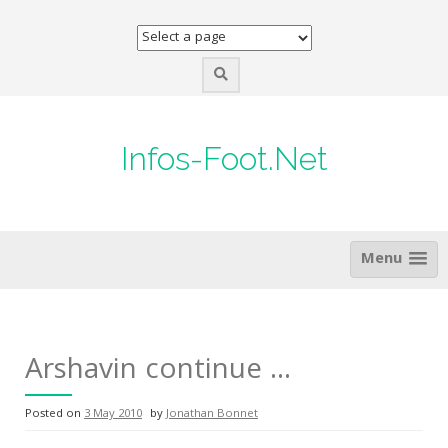
Skip
to
content
Infos-Foot.Net
Menu
Arshavin continue …
Posted on
3 May 2010
by
Jonathan Bonnet