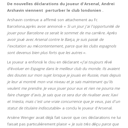
De nouvelles déclarations du joueur d’Arsenal, Andrei
Arshavin viennent perturber le club londonien .
Arshavin continue a affirmé son attachement au Fc
Barcelona,après avoir annoncé
«
Si un jour j’ai l’opportunité de
jouer pour Barcelone ce serait le sommet de ma carrière. Après
avoir joué avec Arsenal contre le Barça, je suis passé de
l’excitation au mécontentement, parce que les clubs espagnols
sont devenus bien plus forts que les autres
»
.
Le joueur a enfoncé le clou en déclarant
«J’ai toujours rêvé
d’évoluer en Espagne dans le meilleur club du monde. Ils avaient
des doutes sur mon sujet lorsque je jouais en Russie, mais depuis
je leur ai montré mon vrai niveau et je sais maintenant qu’ils
veulent me prendre. Je veux jouer pour eux et rien ne pourra me
faire changer d’avis. Je sais que ce sera dur de rivaliser avec Xavi
et Iniesta, mais c’est une vraie concurrence que je veux, pas d’un
statut de titulaire indiscutable»
a conclu le joueur d’Arsenal.
Arsène Wenger avait déjà fait savoir que ces déclarations ne lui
faisait pas particulièrement plaisir «
Je suis très déçu parce que