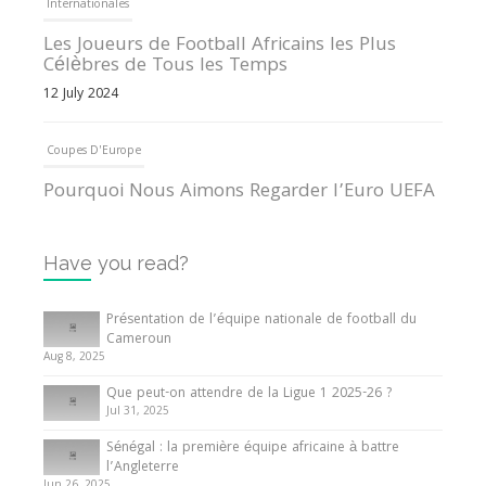
Internationales
Les Joueurs de Football Africains les Plus
Célèbres de Tous les Temps
12 July 2024
Coupes D'Europe
Pourquoi Nous Aimons Regarder l’Euro UEFA
13 June 2024
Have you read?
Internationales
Tout ce que vous devez savoir sur la Coupe
Présentation de l’équipe nationale de football du
d’Afrique des Nations
Cameroun
Aug 8, 2025
10 May 2024
Que peut-on attendre de la Ligue 1 2025-26 ?
Jul 31, 2025
Internationales
Sénégal : la première équipe africaine à battre
Présentation de l’équipe nationale de football
l’Angleterre
du Cameroun