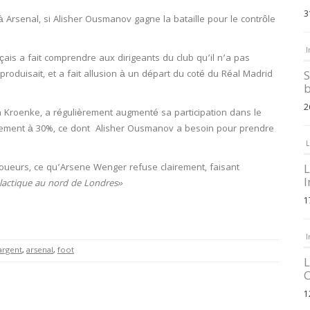
3
Arsenal, si Alisher Ousmanov gagne la bataille pour le contrôle
I
çais a fait comprendre aux dirigeants du club qu’il n’a pas
e produisait, et a fait allusion à un départ du coté du Réal Madrid
S
b
2
n Kroenke, a régulièrement augmenté sa participation dans le
llement à 30%, ce dont Alisher Ousmanov a besoin pour prendre
L
oueurs, ce qu’Arsene Wenger refuse clairement, faisant
L
I
lactique au nord de Londres»
1
I
argent
,
arsenal
,
foot
L
C
1