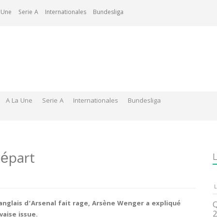
 Une
Serie A
Internationales
Bundesliga
A La Une
Serie A
Internationales
Bundesliga
départ
L
L
 anglais d’Arsenal fait rage, Arsène Wenger a expliqué
Q
2
vaise issue.