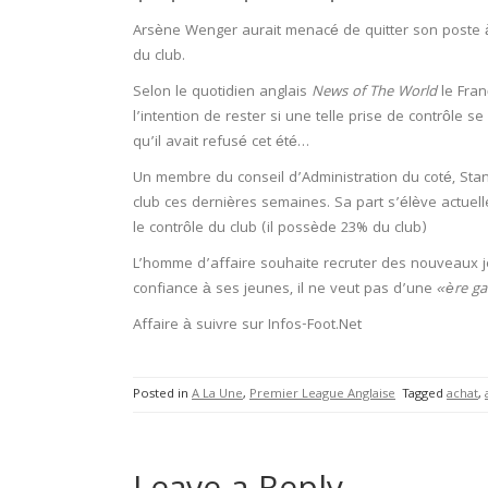
Arsène Wenger aurait menacé de quitter son poste à 
du club.
Selon le quotidien anglais
News of The World
le Fran
l’intention de rester si une telle prise de contrôle s
qu’il avait refusé cet été…
Un membre du conseil d’Administration du coté, Sta
club ces dernières semaines. Sa part s’élève actue
le contrôle du club (il possède 23% du club)
L’homme d’affaire souhaite recruter des nouveaux j
confiance à ses jeunes, il ne veut pas d’une
«ère ga
Affaire à suivre sur Infos-Foot.Net
Posted in
A La Une
,
Premier League Anglaise
Tagged
achat
,