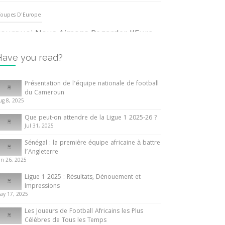
oupes D'Europe
ourquoi Nous Aimons Regarder l’Euro
UEFA
3 June 2024
Have you read?
nternationales
Présentation de l’équipe nationale de football
du Cameroun
out ce que vous devez savoir sur la
ug 8, 2025
oupe d’Afrique des Nations
Que peut-on attendre de la Ligue 1 2025-26 ?
0 May 2024
Jul 31, 2025
Sénégal : la première équipe africaine à battre
nternationales
l’Angleterre
un 26, 2025
résentation de l’équipe nationale de
ootball du Cameroun
Ligue 1 2025 : Résultats, Dénouement et
Impressions
 August 2025
ay 17, 2025
Les Joueurs de Football Africains les Plus
Célèbres de Tous les Temps