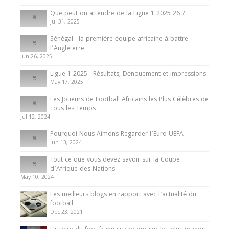
10 May 2024
Que peut-on attendre de la Ligue 1 2025-26 ?
Jul 31, 2025
Internationales
Sénégal : la première équipe africaine à battre
Présentation de l’équipe nationale de football
l’Angleterre
du Cameroun
Jun 26, 2025
8 August 2025
Ligue 1 2025 : Résultats, Dénouement et Impressions
May 17, 2025
Les Joueurs de Football Africains les Plus Célèbres de
Tous les Temps
Jul 12, 2024
Pourquoi Nous Aimons Regarder l’Euro UEFA
Jun 13, 2024
Tout ce que vous devez savoir sur la Coupe
d’Afrique des Nations
May 10, 2024
Les meilleurs blogs en rapport avec l’actualité du
football
Dec 23, 2021