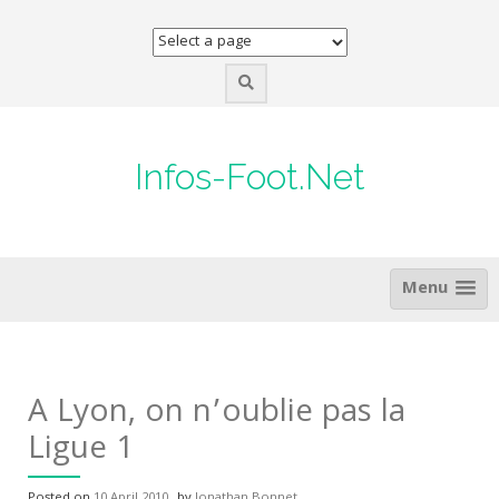
Skip
to
content
Infos-Foot.Net
Menu
A Lyon, on n’oublie pas la
Ligue 1
Posted on
10 April 2010
by
Jonathan Bonnet