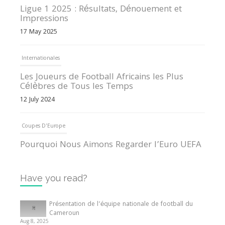
Ligue 1 2025 : Résultats, Dénouement et
Impressions
17 May 2025
Internationales
Les Joueurs de Football Africains les Plus
Célèbres de Tous les Temps
12 July 2024
Coupes D'Europe
Pourquoi Nous Aimons Regarder l’Euro UEFA
13 June 2024
Have you read?
Internationales
Tout ce que vous devez savoir sur la Coupe
Présentation de l’équipe nationale de football du
d’Afrique des Nations
Cameroun
Aug 8, 2025