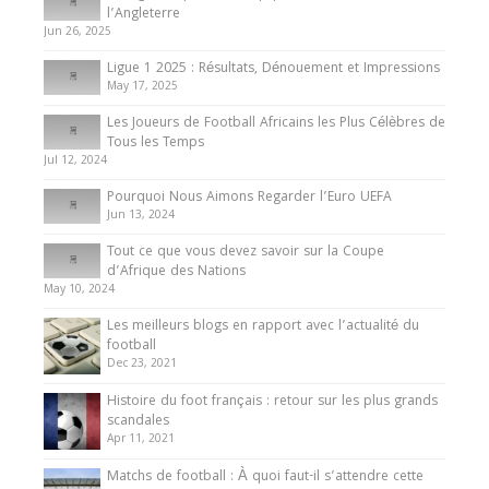
Présentation de l’équipe nationale de football
l’Angleterre
du Cameroun
Jun 26, 2025
8 August 2025
Ligue 1 2025 : Résultats, Dénouement et Impressions
May 17, 2025
Les Joueurs de Football Africains les Plus Célèbres de
Tous les Temps
Jul 12, 2024
Pourquoi Nous Aimons Regarder l’Euro UEFA
Jun 13, 2024
Tout ce que vous devez savoir sur la Coupe
d’Afrique des Nations
May 10, 2024
Les meilleurs blogs en rapport avec l’actualité du
football
Dec 23, 2021
Histoire du foot français : retour sur les plus grands
scandales
Apr 11, 2021
Matchs de football : À quoi faut-il s’attendre cette