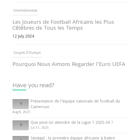
Internationales
Les Joueurs de Football Africains les Plus
Célèbres de Tous les Temps
12 July 2024
Coupes D'Europe
Pourquoi Nous Aimons Regarder l’Euro UEFA
13 June 2024
Have you read?
Internationales
Tout ce que vous devez savoir sur la Coupe
Présentation de l’équipe nationale de football du
d’Afrique des Nations
Cameroun
Aug 8, 2025
10 May 2024
Que peut-on attendre de la Ligue 1 2025-26 ?
Jul 31, 2025
Internationales
Sénégal : la première équipe africaine à battre