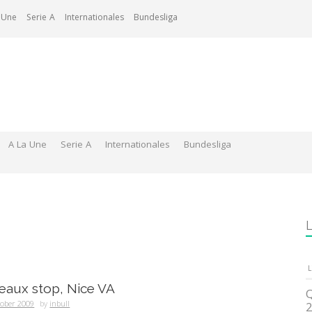
 Une
Serie A
Internationales
Bundesliga
A La Une
Serie A
Internationales
Bundesliga
L
L
deaux stop, Nice VA
Q
tober 2009
by
inbull
2