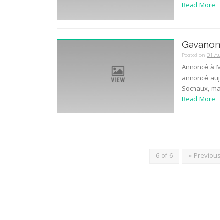
Read More
Gavanon
Posted on
31 A
Annoncé à M
annoncé aujo
Sochaux, mais
Read More
6 of 6
« Previou