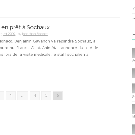
C
P
 en prêt à Sochaux
1
ugust 2009
by
Jonathan Bonnet
onaco, Benjamin Gavanon va rejoindre Sochaux, a
urd’hui Francis Gillot. Anin était annoncé du coté de
I
 lors de la visite médicale, le staff sochalien a...
T
A
C
1
I
s
1
…
4
5
6
J
P
f
8
M