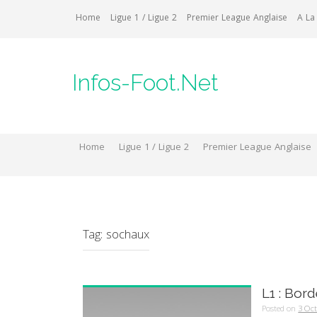
Skip
Home
Ligue 1 / Ligue 2
Premier League Anglaise
A La
to
content
Infos-Foot.Net
Home
Ligue 1 / Ligue 2
Premier League Anglaise
Tag:
sochaux
L1 : Bor
Posted on
3 Oc