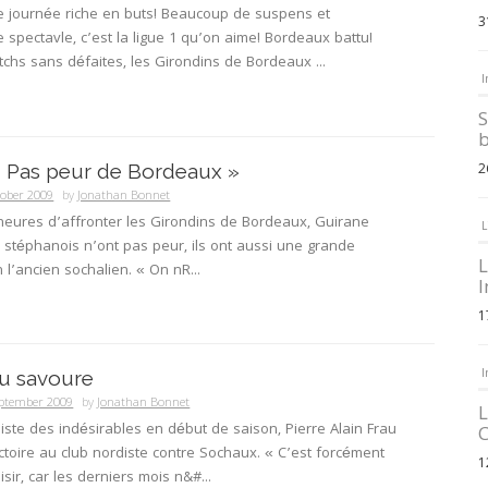
e journée riche en buts! Beaucoup de suspens et
3
spectavle, c’est la ligue 1 qu’on aime! Bordeaux battu!
chs sans défaites, les Girondins de Bordeaux ...
I
S
b
« Pas peur de Bordeaux »
2
tober 2009
by
Jonathan Bonnet
heures d’affronter les Girondins de Bordeaux, Guirane
L
 stéphanois n’ont pas peur, ils ont aussi une grande
L
 l’ancien sochalien. « On nR...
I
1
I
rau savoure
eptember 2009
by
Jonathan Bonnet
L
 liste des indésirables en début de saison, Pierre Alain Frau
C
victoire au club nordiste contre Sochaux. « C’est forcément
1
sir, car les derniers mois n&#...