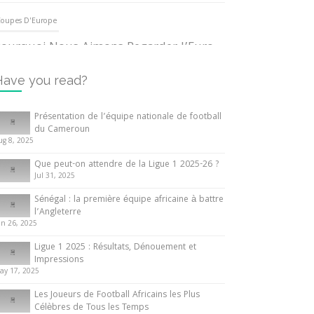
oupes D'Europe
ourquoi Nous Aimons Regarder l’Euro
UEFA
3 June 2024
Have you read?
nternationales
Présentation de l’équipe nationale de football
du Cameroun
out ce que vous devez savoir sur la
ug 8, 2025
oupe d’Afrique des Nations
Que peut-on attendre de la Ligue 1 2025-26 ?
0 May 2024
Jul 31, 2025
Sénégal : la première équipe africaine à battre
nternationales
l’Angleterre
un 26, 2025
résentation de l’équipe nationale de
ootball du Cameroun
Ligue 1 2025 : Résultats, Dénouement et
Impressions
 August 2025
ay 17, 2025
Les Joueurs de Football Africains les Plus
Célèbres de Tous les Temps