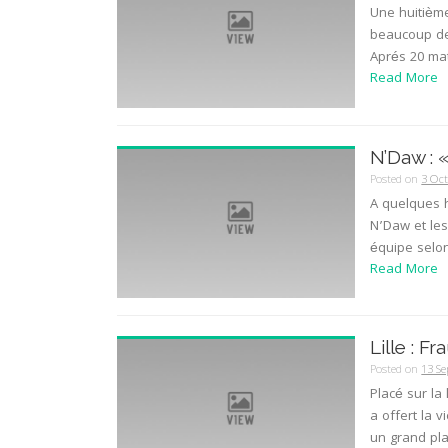
Une huitièm
beaucoup de 
Aprés 20 mat
Read More
N’Daw : 
Posted on
3 Oc
A quelques 
N’Daw et les
équipe selon
Read More
Lille : F
Posted on
13 S
Placé sur la
a offert la 
un grand plai