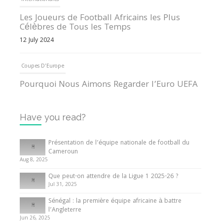
Internationales
Les Joueurs de Football Africains les Plus
Célèbres de Tous les Temps
12 July 2024
Coupes D'Europe
Pourquoi Nous Aimons Regarder l’Euro UEFA
13 June 2024
Have you read?
Internationales
Tout ce que vous devez savoir sur la Coupe
Présentation de l’équipe nationale de football du
d’Afrique des Nations
Cameroun
Aug 8, 2025
10 May 2024
Que peut-on attendre de la Ligue 1 2025-26 ?
Jul 31, 2025
Internationales
Sénégal : la première équipe africaine à battre
Présentation de l’équipe nationale de football
l’Angleterre
du Cameroun
Jun 26, 2025