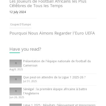
Les Joueurs de Football Africains les Plus
Célèbres de Tous les Temps
12 July 2024
Coupes D'Europe
Pourquoi Nous Aimons Regarder l’Euro UEFA
13 June 2024
Have you read?
Internationales
Tout ce que vous devez savoir sur la Coupe
Présentation de l’équipe nationale de football du
d’Afrique des Nations
Cameroun
Aug 8, 2025
10 May 2024
Que peut-on attendre de la Ligue 1 2025-26 ?
Jul 31, 2025
Internationales
Sénégal : la première équipe africaine à battre
Présentation de l’équipe nationale de football
l’Angleterre
du Cameroun
Jun 26, 2025
8 August 2025
Ligue 1 2025 : Résultats, Dénouement et Impressions