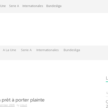
 Une
Serie A
Internationales
Bundesliga
A La Une
Serie A
Internationales
Bundesliga
L
L
n prêt à porter plainte
Q
ptember 2009
by
inbull
2