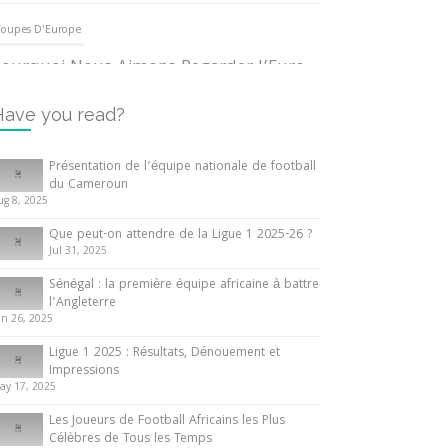
oupes D'Europe
ourquoi Nous Aimons Regarder l’Euro
UEFA
3 June 2024
Have you read?
nternationales
Présentation de l’équipe nationale de football
du Cameroun
out ce que vous devez savoir sur la
ug 8, 2025
oupe d’Afrique des Nations
Que peut-on attendre de la Ligue 1 2025-26 ?
0 May 2024
Jul 31, 2025
Sénégal : la première équipe africaine à battre
nternationales
l’Angleterre
un 26, 2025
résentation de l’équipe nationale de
ootball du Cameroun
Ligue 1 2025 : Résultats, Dénouement et
Impressions
 August 2025
ay 17, 2025
Les Joueurs de Football Africains les Plus
Célèbres de Tous les Temps