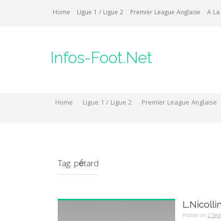
Skip
Home
Ligue 1 / Ligue 2
Premier League Anglaise
A La
to
content
Infos-Foot.Net
Home
Ligue 1 / Ligue 2
Premier League Anglaise
Tag:
pétard
L.Nicolli
Posted on
2 Se