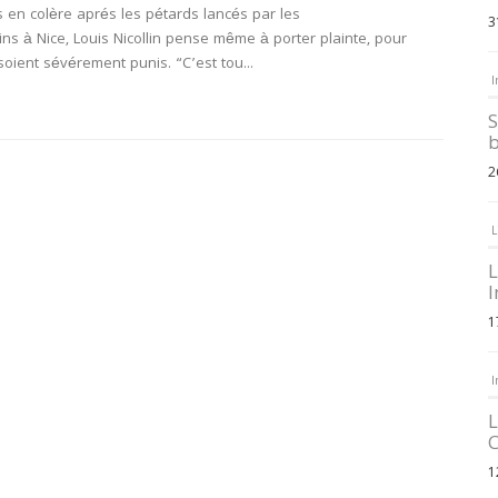
s en colère aprés les pétards lancés par les
3
ins à Nice, Louis Nicollin pense même à porter plainte, pour
soient sévérement punis. “C’est tou...
I
S
b
2
L
L
I
1
I
L
C
1