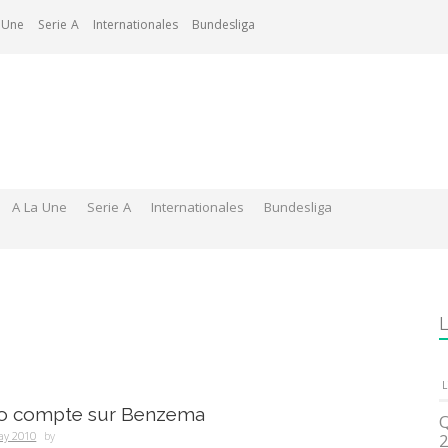
 Une
Serie A
Internationales
Bundesliga
A La Une
Serie A
Internationales
Bundesliga
L
L
o compte sur Benzema
Q
ay 2010
by
2