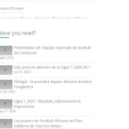
oupes D'Europe
ourquoi Nous Aimons Regarder l’Euro
UEFA
3 June 2024
Have you read?
nternationales
Présentation de l’équipe nationale de football
du Cameroun
out ce que vous devez savoir sur la
ug 8, 2025
oupe d’Afrique des Nations
Que peut-on attendre de la Ligue 1 2025-26 ?
0 May 2024
Jul 31, 2025
Sénégal : la première équipe africaine à battre
nternationales
l’Angleterre
un 26, 2025
résentation de l’équipe nationale de
ootball du Cameroun
Ligue 1 2025 : Résultats, Dénouement et
Impressions
 August 2025
ay 17, 2025
Les Joueurs de Football Africains les Plus
Célèbres de Tous les Temps