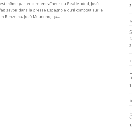
n’est même pas encore entraîneur du Real Madrid, José
3
ait savoir dans la presse Espagnole qu’il comptait sur le
im Benzema. José Mourinho, qu...
I
S
b
2
L
L
I
1
I
L
C
1