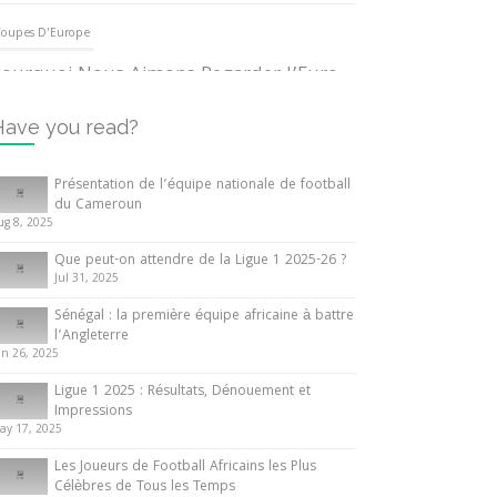
oupes D'Europe
ourquoi Nous Aimons Regarder l’Euro
UEFA
3 June 2024
Have you read?
nternationales
Présentation de l’équipe nationale de football
du Cameroun
out ce que vous devez savoir sur la
ug 8, 2025
oupe d’Afrique des Nations
Que peut-on attendre de la Ligue 1 2025-26 ?
0 May 2024
Jul 31, 2025
Sénégal : la première équipe africaine à battre
nternationales
l’Angleterre
un 26, 2025
résentation de l’équipe nationale de
ootball du Cameroun
Ligue 1 2025 : Résultats, Dénouement et
Impressions
 August 2025
ay 17, 2025
Les Joueurs de Football Africains les Plus
Célèbres de Tous les Temps