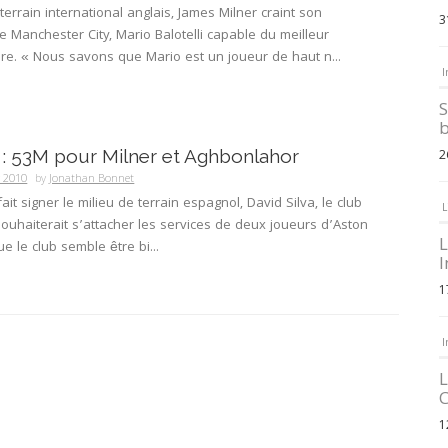
terrain international anglais, James Milner craint son
3
e Manchester City, Mario Balotelli capable du meilleur
e. « Nous savons que Mario est un joueur de haut n...
I
S
b
 : 53M pour Milner et Aghbonlahor
2
y 2010
by
Jonathan Bonnet
ait signer le milieu de terrain espagnol, David Silva, le club
L
uhaiterait s’attacher les services de deux joueurs d’Aston
L
que le club semble être bi...
I
1
I
L
C
1