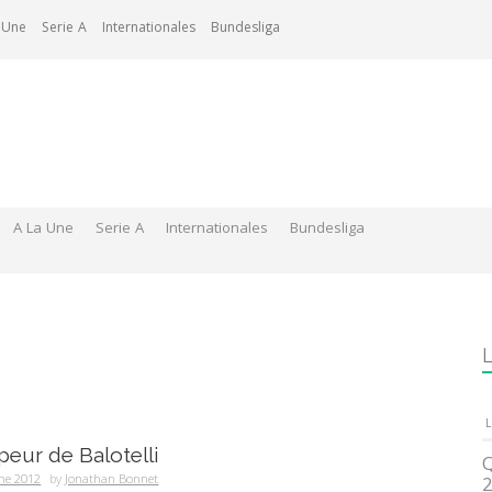
 Une
Serie A
Internationales
Bundesliga
A La Une
Serie A
Internationales
Bundesliga
L
L
peur de Balotelli
Q
ne 2012
by
Jonathan Bonnet
2