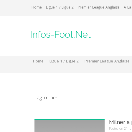
Skip
Home
Ligue 1 / Ligue 2
Premier League Anglaise
A La
to
content
Infos-Foot.Net
Home
Ligue 1 / Ligue 2
Premier League Anglaise
Tag:
milner
Milner a 
Posted on
21 Ju