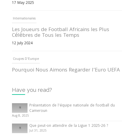
17 May 2025
Internationales
Les Joueurs de Football Africains les Plus
Célèbres de Tous les Temps
12 July 2024
Coupes D'Europe
Pourquoi Nous Aimons Regarder l’Euro UEFA
13 June 2024
Have you read?
Internationales
Tout ce que vous devez savoir sur la Coupe
Présentation de l’équipe nationale de football du
d’Afrique des Nations
Cameroun
Aug 8, 2025
10 May 2024
Que peut-on attendre de la Ligue 1 2025-26 ?
Jul 31, 2025