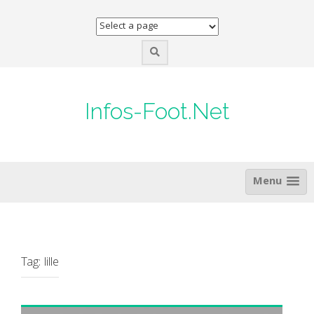
Skip
to
content
Infos-Foot.Net
Menu
Tag:
lille