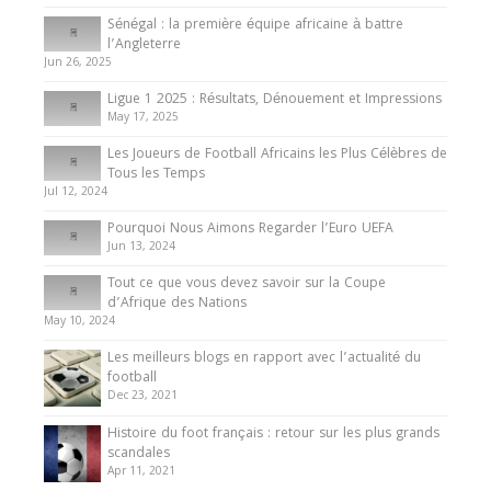
Internationales
Sénégal : la première équipe africaine à battre
Présentation de l’équipe nationale de football
l’Angleterre
du Cameroun
Jun 26, 2025
8 August 2025
Ligue 1 2025 : Résultats, Dénouement et Impressions
May 17, 2025
Les Joueurs de Football Africains les Plus Célèbres de
Tous les Temps
Jul 12, 2024
Pourquoi Nous Aimons Regarder l’Euro UEFA
Jun 13, 2024
Tout ce que vous devez savoir sur la Coupe
d’Afrique des Nations
May 10, 2024
Les meilleurs blogs en rapport avec l’actualité du
football
Dec 23, 2021
Histoire du foot français : retour sur les plus grands
scandales
Apr 11, 2021