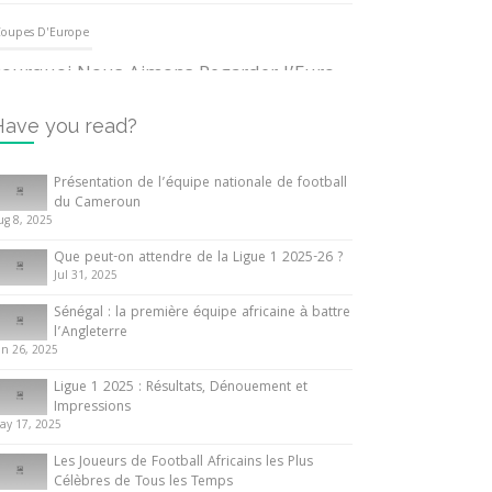
oupes D'Europe
ourquoi Nous Aimons Regarder l’Euro
UEFA
3 June 2024
Have you read?
nternationales
Présentation de l’équipe nationale de football
du Cameroun
out ce que vous devez savoir sur la
ug 8, 2025
oupe d’Afrique des Nations
Que peut-on attendre de la Ligue 1 2025-26 ?
0 May 2024
Jul 31, 2025
Sénégal : la première équipe africaine à battre
nternationales
l’Angleterre
un 26, 2025
résentation de l’équipe nationale de
ootball du Cameroun
Ligue 1 2025 : Résultats, Dénouement et
Impressions
 August 2025
ay 17, 2025
Les Joueurs de Football Africains les Plus
Célèbres de Tous les Temps