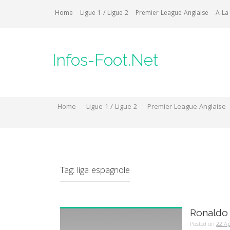
Skip
Home
Ligue 1 / Ligue 2
Premier League Anglaise
A La
to
content
Infos-Foot.Net
Home
Ligue 1 / Ligue 2
Premier League Anglaise
Tag:
liga espagnole
Ronaldo 
Posted on
22 Ap