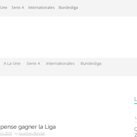
 Une
Serie A
Internationales
Bundesliga
A La Une
Serie A
Internationales
Bundesliga
L
L
pense gagner la Liga
Q
ril 2010
by
Jonathan Bonnet
2