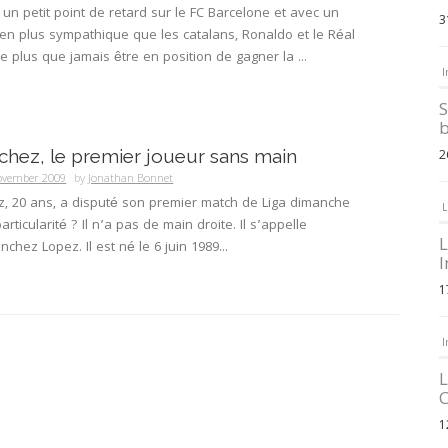
un petit point de retard sur le FC Barcelone et avec un
3
ien plus sympathique que les catalans, Ronaldo et le Réal
 plus que jamais être en position de gagner la ...
I
S
b
chez, le premier joueur sans main
2
ovember 2009
by
Jonathan Bonnet
z, 20 ans, a disputé son premier match de Liga dimanche
L
articularité ? Il n’a pas de main droite. Il s’appelle
L
chez Lopez. Il est né le 6 juin 1989...
I
1
I
L
C
1