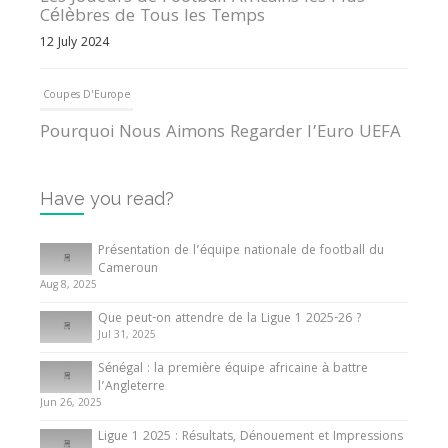
Célèbres de Tous les Temps
12 July 2024
Coupes D'Europe
Pourquoi Nous Aimons Regarder l’Euro UEFA
13 June 2024
Have you read?
Internationales
Tout ce que vous devez savoir sur la Coupe
Présentation de l’équipe nationale de football du
d’Afrique des Nations
Cameroun
Aug 8, 2025
10 May 2024
Que peut-on attendre de la Ligue 1 2025-26 ?
Jul 31, 2025
Internationales
Sénégal : la première équipe africaine à battre
Présentation de l’équipe nationale de football
l’Angleterre
du Cameroun
Jun 26, 2025
8 August 2025
Ligue 1 2025 : Résultats, Dénouement et Impressions