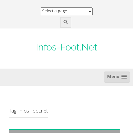
Skip
to
content
Infos-Foot.Net
Menu
Tag:
infos-foot.net