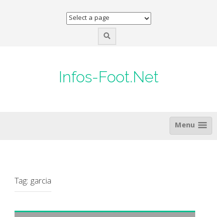
Skip
to
content
Infos-Foot.Net
Menu
Tag:
garcia