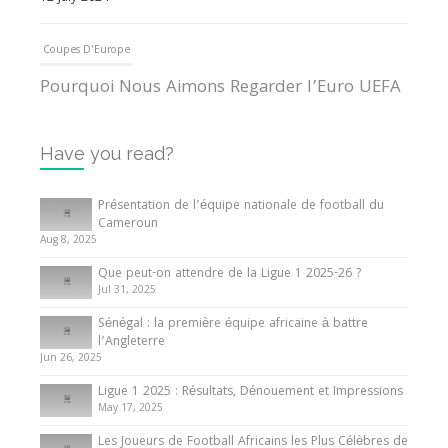
Coupes D'Europe
Pourquoi Nous Aimons Regarder l’Euro UEFA
13 June 2024
Have you read?
Internationales
Tout ce que vous devez savoir sur la Coupe
Présentation de l’équipe nationale de football du
d’Afrique des Nations
Cameroun
Aug 8, 2025
10 May 2024
Que peut-on attendre de la Ligue 1 2025-26 ?
Jul 31, 2025
Internationales
Sénégal : la première équipe africaine à battre
Présentation de l’équipe nationale de football
l’Angleterre
du Cameroun
Jun 26, 2025
8 August 2025
Ligue 1 2025 : Résultats, Dénouement et Impressions
May 17, 2025
Les Joueurs de Football Africains les Plus Célèbres de