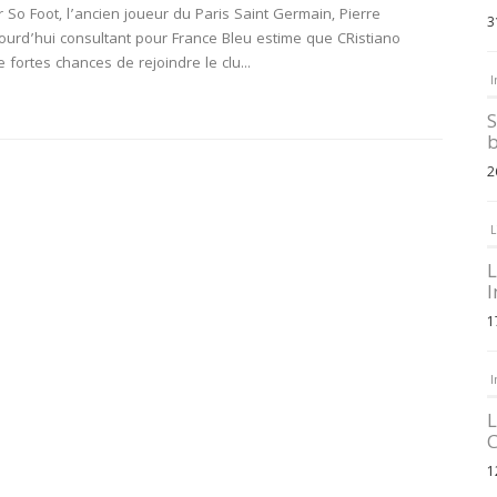
r So Foot, l’ancien joueur du Paris Saint Germain, Pierre
3
ourd’hui consultant pour France Bleu estime que CRistiano
 fortes chances de rejoindre le clu...
I
S
b
2
L
L
I
1
I
L
C
1