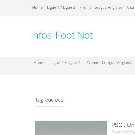
Skip
Home
Ligue 1 / Ligue 2
Premier League Anglaise
A La
to
content
Infos-Foot.Net
Home
Ligue 1 / Ligue 2
Premier League Anglaise
Tag:
ducrocq
PSG : Un
Posted on
6 Au