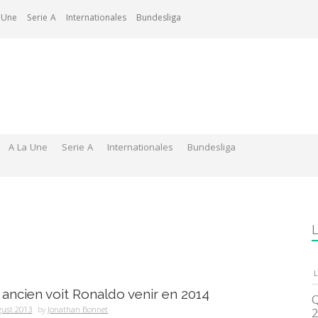
 Une
Serie A
Internationales
Bundesliga
A La Une
Serie A
Internationales
Bundesliga
L
L
 ancien voit Ronaldo venir en 2014
Q
gust 2013
by
Jonathan Bonnet
2