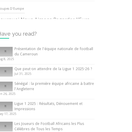
oupes D'Europe
ourquoi Nous Aimons Regarder l’Euro
UEFA
3 June 2024
Have you read?
nternationales
Présentation de l’équipe nationale de football
du Cameroun
out ce que vous devez savoir sur la
ug 8, 2025
oupe d’Afrique des Nations
Que peut-on attendre de la Ligue 1 2025-26 ?
0 May 2024
Jul 31, 2025
Sénégal : la première équipe africaine à battre
nternationales
l’Angleterre
un 26, 2025
résentation de l’équipe nationale de
ootball du Cameroun
Ligue 1 2025 : Résultats, Dénouement et
Impressions
 August 2025
ay 17, 2025
Les Joueurs de Football Africains les Plus
Célèbres de Tous les Temps