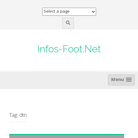
Skip
to
content
Infos-Foot.Net
Menu
Tag:
dtn