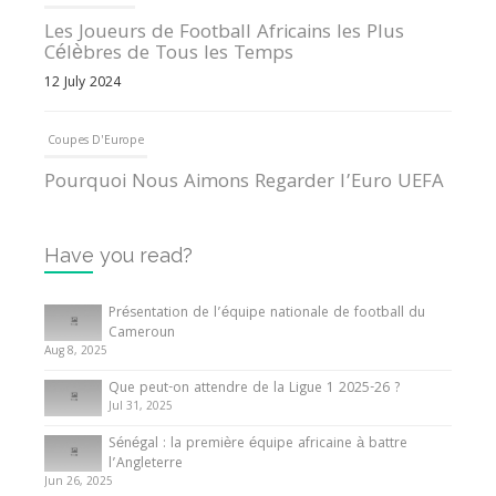
Les Joueurs de Football Africains les Plus
Célèbres de Tous les Temps
12 July 2024
Coupes D'Europe
Pourquoi Nous Aimons Regarder l’Euro UEFA
13 June 2024
Have you read?
Internationales
Tout ce que vous devez savoir sur la Coupe
Présentation de l’équipe nationale de football du
d’Afrique des Nations
Cameroun
Aug 8, 2025
10 May 2024
Que peut-on attendre de la Ligue 1 2025-26 ?
Jul 31, 2025
Internationales
Sénégal : la première équipe africaine à battre
Présentation de l’équipe nationale de football
l’Angleterre
du Cameroun
Jun 26, 2025