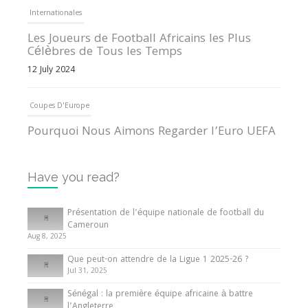
Internationales
Les Joueurs de Football Africains les Plus
Célèbres de Tous les Temps
12 July 2024
Coupes D'Europe
Pourquoi Nous Aimons Regarder l’Euro UEFA
13 June 2024
Have you read?
Internationales
Tout ce que vous devez savoir sur la Coupe
Présentation de l’équipe nationale de football du
d’Afrique des Nations
Cameroun
Aug 8, 2025
10 May 2024
Que peut-on attendre de la Ligue 1 2025-26 ?
Jul 31, 2025
Internationales
Sénégal : la première équipe africaine à battre
Présentation de l’équipe nationale de football
l’Angleterre