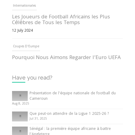
Internationales
Les Joueurs de Football Africains les Plus
Célèbres de Tous les Temps
12 July 2024
Coupes D'Europe
Pourquoi Nous Aimons Regarder l’Euro UEFA
13 June 2024
Have you read?
Internationales
Tout ce que vous devez savoir sur la Coupe
Présentation de l’équipe nationale de football du
d’Afrique des Nations
Cameroun
Aug 8, 2025
10 May 2024
Que peut-on attendre de la Ligue 1 2025-26 ?
Jul 31, 2025
Internationales
Sénégal : la première équipe africaine à battre
Présentation de l’équipe nationale de football
l’Angleterre