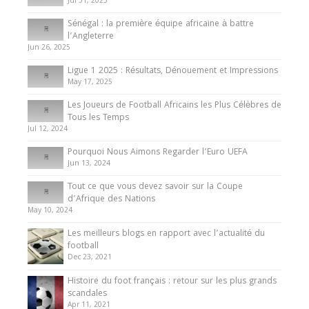
Jul 31, 2025
Internationales
Sénégal : la première équipe africaine à battre
Présentation de l’équipe nationale de football
l’Angleterre
du Cameroun
Jun 26, 2025
8 August 2025
Ligue 1 2025 : Résultats, Dénouement et Impressions
May 17, 2025
Les Joueurs de Football Africains les Plus Célèbres de
Tous les Temps
Jul 12, 2024
Pourquoi Nous Aimons Regarder l’Euro UEFA
Jun 13, 2024
Tout ce que vous devez savoir sur la Coupe
d’Afrique des Nations
May 10, 2024
Les meilleurs blogs en rapport avec l’actualité du
football
Dec 23, 2021
Histoire du foot français : retour sur les plus grands
scandales
Apr 11, 2021