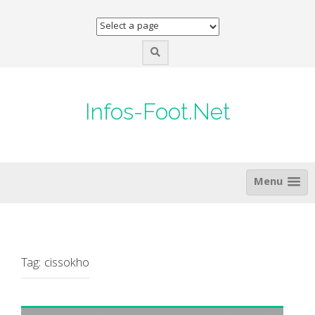
Skip
to
content
Infos-Foot.Net
Menu
Tag:
cissokho