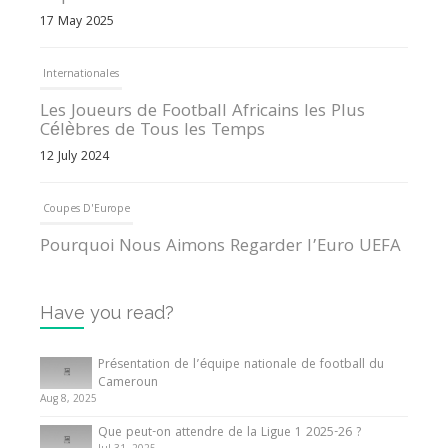
17 May 2025
Internationales
Les Joueurs de Football Africains les Plus
Célèbres de Tous les Temps
12 July 2024
Coupes D'Europe
Pourquoi Nous Aimons Regarder l’Euro UEFA
13 June 2024
Have you read?
Internationales
Tout ce que vous devez savoir sur la Coupe
Présentation de l’équipe nationale de football du
d’Afrique des Nations
Cameroun
Aug 8, 2025
10 May 2024
Que peut-on attendre de la Ligue 1 2025-26 ?