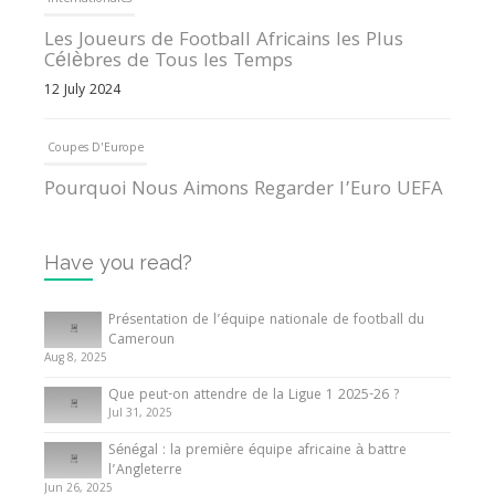
Internationales
Les Joueurs de Football Africains les Plus
Célèbres de Tous les Temps
12 July 2024
Coupes D'Europe
Pourquoi Nous Aimons Regarder l’Euro UEFA
13 June 2024
Have you read?
Internationales
Tout ce que vous devez savoir sur la Coupe
Présentation de l’équipe nationale de football du
d’Afrique des Nations
Cameroun
Aug 8, 2025
10 May 2024
Que peut-on attendre de la Ligue 1 2025-26 ?
Jul 31, 2025
Internationales
Sénégal : la première équipe africaine à battre
Présentation de l’équipe nationale de football
l’Angleterre
du Cameroun
Jun 26, 2025