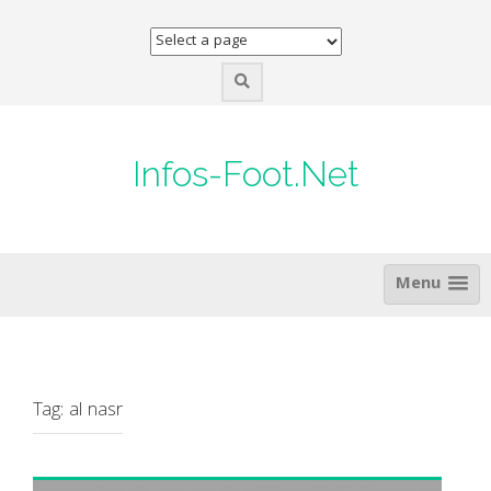
Skip
to
content
Infos-Foot.Net
Menu
Tag:
al nasr