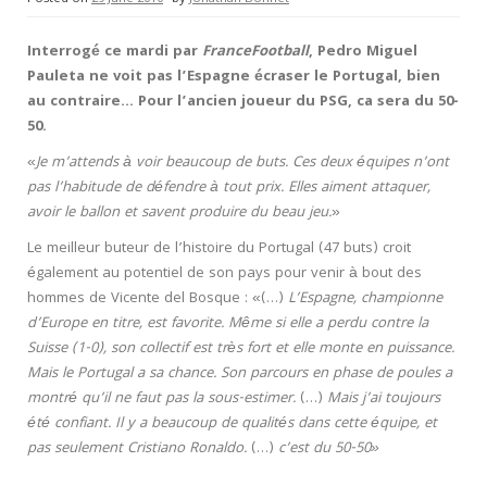
In
terrogé ce mardi par
FranceFootball
, Pedro Miguel
Pauleta ne voit pas l’Espagne écraser le Portugal, bien
au contraire… Pour l’ancien joueur du PSG, ca sera du 50-
50.
«
Je m’attends à voir beaucoup de buts. Ces deux équipes n’ont
pas l’habitude de défendre à tout prix. Elles aiment attaquer,
avoir le ballon et savent produire du beau jeu.
»
Le meilleur buteur de l’histoire du Portugal (47 buts) croit
également au potentiel de son pays pour venir à bout des
hommes de Vicente del Bosque : «(…)
L’Espagne, championne
d’Europe en titre, est favorite. Même si elle a perdu contre la
Suisse (1-0), son collectif est très fort et elle monte en puissance.
Mais le Portugal a sa chance. Son parcours en phase de poules a
montré qu’il ne faut pas la sous-estimer.
(…)
Mais j’ai toujours
été confiant. Il y a beaucoup de qualités dans cette équipe, et
pas seulement Cristiano Ronaldo.
(…)
c’est du 50-50»