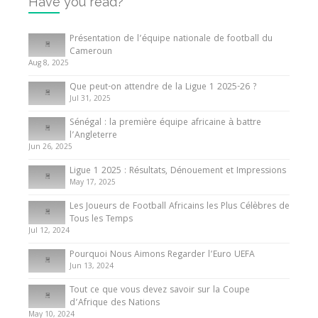
Have you read?
Internationales
Tout ce que vous devez savoir sur la Coupe
Présentation de l’équipe nationale de football du
d’Afrique des Nations
Cameroun
Aug 8, 2025
10 May 2024
Que peut-on attendre de la Ligue 1 2025-26 ?
Jul 31, 2025
Internationales
Sénégal : la première équipe africaine à battre
Présentation de l’équipe nationale de football
l’Angleterre
du Cameroun
Jun 26, 2025
8 August 2025
Ligue 1 2025 : Résultats, Dénouement et Impressions
May 17, 2025
Les Joueurs de Football Africains les Plus Célèbres de
Tous les Temps
Jul 12, 2024
Pourquoi Nous Aimons Regarder l’Euro UEFA
Jun 13, 2024
Tout ce que vous devez savoir sur la Coupe
d’Afrique des Nations
May 10, 2024