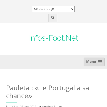
Skip
to
content
Infos-Foot.Net
Menu
Pauleta : «Le Portugal a sa
chance»
Posted on
29 June 2010
by
Jonathan Bonnet