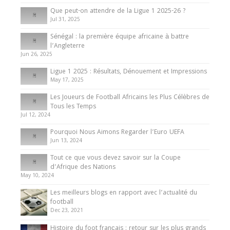
Que peut-on attendre de la Ligue 1 2025-26 ?
Jul 31, 2025
Internationales
Sénégal : la première équipe africaine à battre
Présentation de l’équipe nationale de football
l’Angleterre
du Cameroun
Jun 26, 2025
8 August 2025
Ligue 1 2025 : Résultats, Dénouement et Impressions
May 17, 2025
Les Joueurs de Football Africains les Plus Célèbres de
Tous les Temps
Jul 12, 2024
Pourquoi Nous Aimons Regarder l’Euro UEFA
Jun 13, 2024
Tout ce que vous devez savoir sur la Coupe
d’Afrique des Nations
May 10, 2024
Les meilleurs blogs en rapport avec l’actualité du
football
Dec 23, 2021
Histoire du foot français : retour sur les plus grands