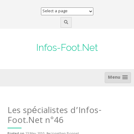
Skip
to
content
Infos-Foot.Net
Menu
Les spécialistes d’Infos-
Foot.Net n°46
Posted on
23 May 2010
by
Jonathan Bonnet