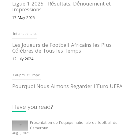
Ligue 1 2025 : Résultats, Dénouement et
Impressions
17 May 2025
Internationales
Les Joueurs de Football Africains les Plus
Célèbres de Tous les Temps
12 July 2024
Coupes D'Europe
Pourquoi Nous Aimons Regarder l’Euro UEFA
13 June 2024
Have you read?
Internationales
Tout ce que vous devez savoir sur la Coupe
Présentation de l’équipe nationale de football du
d’Afrique des Nations
Cameroun
Aug 8, 2025
10 May 2024