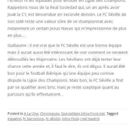
l’effectif ni les liquidités pour évoluer en Ligue des Champions.
Rappelons nous de la Real Sociedad qui, un an après avoir
joué la C1, est descendue en seconde division. Le FC Séville de
son coté reste une valeur sûre de ce championnat avec
notamment un certain Jesus Navas qui m’impressionne de plus
en plus…
Guillaume : Il est vrai que le FC Séville est une bonne équipe
mais il aurait aussi été intéressant de voir comment se seraient
débrouillés les Majorcains. Les Sévillans ont déjà tenter leur
chance cette année et, il faut le dire, ils ont déçus. Il aurait été
bon pour le football ibérique qu’une équipe peu connue
dispute la Ligue des Champions. Mais bon, le FC Séville a finit
par se qualifier avec brio, mais je reste sceptique quant au
parcours qu’ils effectueront…
Posted in
A La Une
,
Chroniques
,
Specialistes Infos-Foot.net
Tagged
espagne
,
fc barcelone
,
fc séville
,
infos-foot
,
real madrid