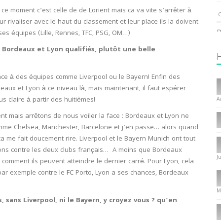
 ce moment c’est celle de de Lorient mais ca va vite s’arrêter à
C
ur rivaliser avec le haut du classement et leur place ils la doivent
P
es équipes (Lille, Rennes, TFC, PSG, OM…)
 Bordeaux et Lyon qualifiés, plutôt une belle
1
ace à des équipes comme Liverpool ou le Bayern! Enfin des
I
rdeaux et Lyon à ce niveau là, mais maintenant, il faut espérer
T
s claire à partir des huitièmes!
A
C
lent mais arrêtons de nous voiler la face : Bordeaux et Lyon ne
1
mme Chelsea, Manchester, Barcelone et j’en passe… alors quand
a me fait doucement rire. Liverpool et le Bayern Munich ont tout
I
ions contre les deux clubs français… A moins que Bordeaux
J
 comment ils peuvent atteindre le dernier carré. Pour Lyon, cela
P
ar exemple contre le FC Porto, Lyon a ses chances, Bordeaux
f
8
M
 sans Liverpool, ni le Bayern, y croyez vous ? qu’en