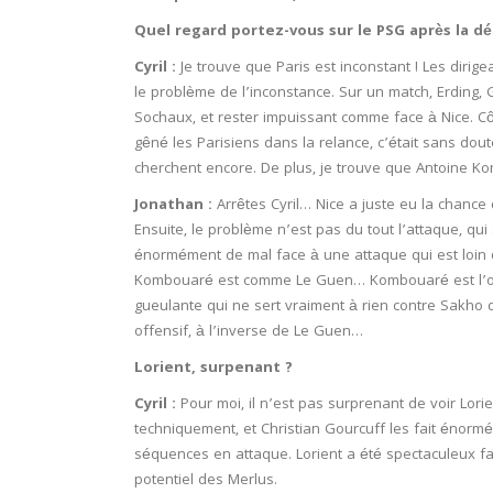
Quel regard portez-vous sur le PSG après la dé
Cyril :
Je trouve que Paris est inconstant ! Les dirige
le problème de l’inconstance. Sur un match, Erding
Sochaux, et rester impuissant comme face à Nice. Cô
gêné les Parisiens dans la relance, c’était sans dou
cherchent encore. De plus, je trouve que Antoine 
Jonathan :
Arrêtes Cyril… Nice a juste eu la chan
Ensuite, le problème n’est pas du tout l’attaque, qu
énormément de mal face à une attaque qui est loin de
Kombouaré est comme Le Guen… Kombouaré est l’op
gueulante qui ne sert vraiment à rien contre Sakho q
offensif, à l’inverse de Le Guen…
Lorient, surpenant ?
Cyril :
Pour moi, il n’est pas surprenant de voir Lorie
techniquement, et Christian Gourcuff les fait énormé
séquences en attaque. Lorient a été spectaculeux fa
potentiel des Merlus.