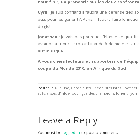
Pour finir, un pronostic sur les deux confronta
Cyril :
Je suis confiant! Il faudra une défense très 
buts pour les gêner ! A Paris, il faudra faire le métie
doigts!
Jonathan :
Je vois pas pourquoi l’Irlande se quali
avoir peur. Donc 1-0 pour l’Irlande à domicile et 2-0 
aucun risque.
A vous chers lecteurs et supporters de l’équip
coupe du Monde 2010, en Afrique du Sud
Posted in
A La Une
,
Chroniques
,
Specialistes Infos-Foot.net
spécialistes d'infos-foot
,
ligue des champions
,
lorient
,
lyon
,
Leave a Reply
You must be
logged in
to post a comment.