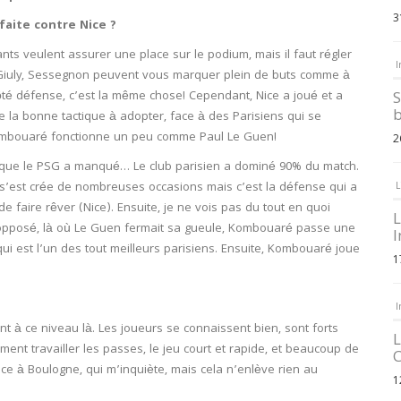
3
faite contre Nice ?
ants veulent assurer une place sur le podium, mais il faut régler
I
, Giuly, Sessegnon peuvent vous marquer plein de buts comme à
té défense, c’est la même chose! Cependant, Nice a joué et a
S
b
te la bonne tactique à adopter, face à des Parisiens qui se
Kombouaré fonctionne un peu comme Paul Le Guen!
2
ce que le PSG a manqué… Le club parisien a dominé 90% du match.
i s’est crée de nombreuses occasions mais c’est la défense qui a
L
 faire rêver (Nice). Ensuite, je ne vois pas du tout en quoi
L
posé, là où Le Guen fermait sa gueule, Kombouaré passe une
I
ui est l’un des tout meilleurs parisiens. Ensuite, Kombouaré joue
1
I
nt à ce niveau là. Les joueurs se connaissent bien, sont forts
L
ment travailler les passes, le jeu court et rapide, et beaucoup de
C
ce à Boulogne, qui m’inquiète, mais cela n’enlève rien au
1