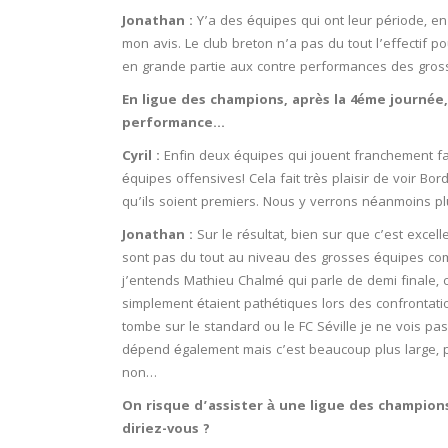
Jonathan :
Y’a des équipes qui ont leur période, en
mon avis. Le club breton n’a pas du tout l’effectif po
en grande partie aux contre performances des gross
En ligue des champions, après la 4éme journée,
performance…
Cyril :
Enfin deux équipes qui jouent franchement f
équipes offensives! Cela fait très plaisir de voir Bo
qu’ils soient premiers. Nous y verrons néanmoins plu
Jonathan :
Sur le résultat, bien sur que c’est excel
sont pas du tout au niveau des grosses équipes co
j’entends Mathieu Chalmé qui parle de demi finale, c
simplement étaient pathétiques lors des confrontat
tombe sur le standard ou le FC Séville je ne vois pas
dépend également mais c’est beaucoup plus large, p
non…
On risque d’assister à une ligue des champions,
diriez-vous ?