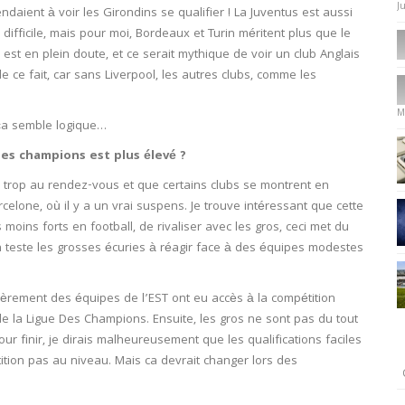
J
endaient à voir les Girondins se qualifier ! La Juventus est aussi
 difficile, mais pour moi, Bordeaux et Turin méritent plus que le
 est en plein doute, et ce serait mythique de voir un club Anglais
e ce fait, car sans Liverpool, les autres clubs, comme les
M
ça semble logique…
des champions est plus élevé ?
 trop au rendez-vous et que certains clubs se montrent en
rcelone, où il y a un vrai suspens. Je trouve intéressant que cette
oins forts en football, de rivaliser avec les gros, ceci met du
 on teste les grosses écuries à réagir face à des équipes modestes
ièrement des équipes de l’EST ont eu accès à la compétition
de la Ligue Des Champions. Ensuite, les gros ne sont pas du tout
r finir, je dirais malheureusement que les qualifications faciles
tion pas au niveau. Mais ca devrait changer lors des