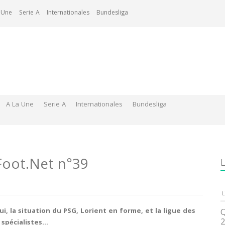
 Une
Serie A
Internationales
Bundesliga
A La Une
Serie A
Internationales
Bundesliga
-Foot.Net n°39
L
L
i, la situation du PSG, Lorient en forme, et la ligue des
Q
2
 spécialistes…