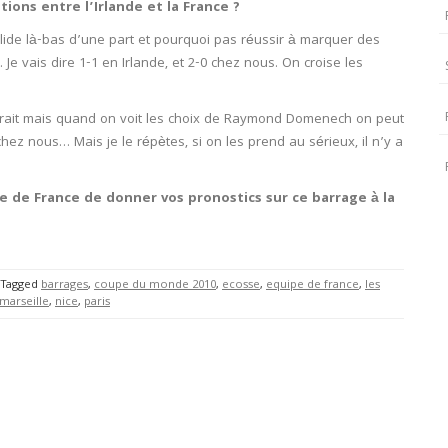
tions entre l’Irlande et la France ?
solide là-bas d’une part et pourquoi pas réussir à marquer des
r. Je vais dire 1-1 en Irlande, et 2-0 chez nous. On croise les
fierait mais quand on voit les choix de Raymond Domenech on peut
chez nous… Mais je le répètes, si on les prend au sérieux, il n’y a
e de France de donner vos pronostics sur ce barrage à la
Tagged
barrages
,
coupe du monde 2010
,
ecosse
,
equipe de france
,
les
marseille
,
nice
,
paris