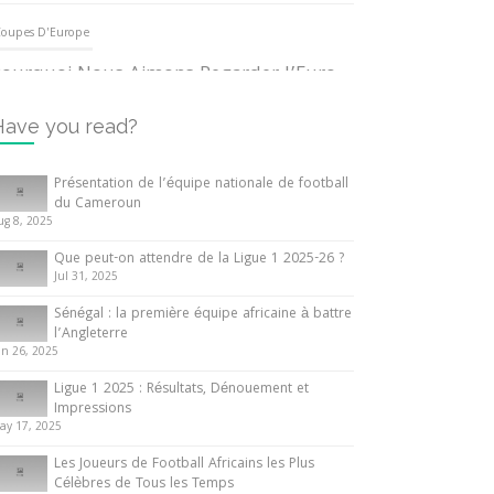
oupes D'Europe
ourquoi Nous Aimons Regarder l’Euro
UEFA
3 June 2024
Have you read?
nternationales
Présentation de l’équipe nationale de football
du Cameroun
out ce que vous devez savoir sur la
ug 8, 2025
oupe d’Afrique des Nations
Que peut-on attendre de la Ligue 1 2025-26 ?
0 May 2024
Jul 31, 2025
Sénégal : la première équipe africaine à battre
nternationales
l’Angleterre
un 26, 2025
résentation de l’équipe nationale de
ootball du Cameroun
Ligue 1 2025 : Résultats, Dénouement et
Impressions
 August 2025
ay 17, 2025
Les Joueurs de Football Africains les Plus
Célèbres de Tous les Temps