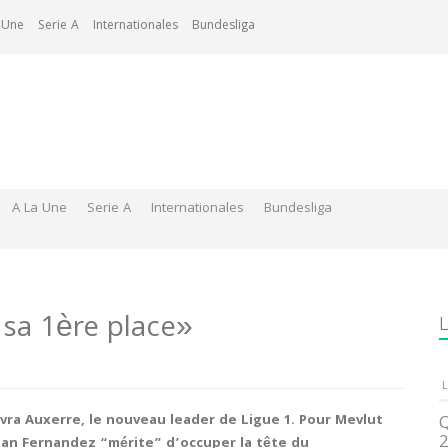
 Une
Serie A
Internationales
Bundesliga
A La Une
Serie A
Internationales
Bundesliga
 sa 1ère place»
L
L
evra Auxerre, le nouveau leader de Ligue 1. Pour Mevlut
Q
2
Jean Fernandez “mérite” d’occuper la tête du