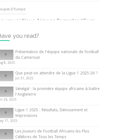
oupes D'Europe
ourquoi Nous Aimons Regarder l’Euro
UEFA
3 June 2024
Have you read?
nternationales
Présentation de l’équipe nationale de football
du Cameroun
out ce que vous devez savoir sur la
ug 8, 2025
oupe d’Afrique des Nations
Que peut-on attendre de la Ligue 1 2025-26 ?
0 May 2024
Jul 31, 2025
Sénégal : la première équipe africaine à battre
nternationales
l’Angleterre
un 26, 2025
résentation de l’équipe nationale de
ootball du Cameroun
Ligue 1 2025 : Résultats, Dénouement et
Impressions
 August 2025
ay 17, 2025
Les Joueurs de Football Africains les Plus
Célèbres de Tous les Temps