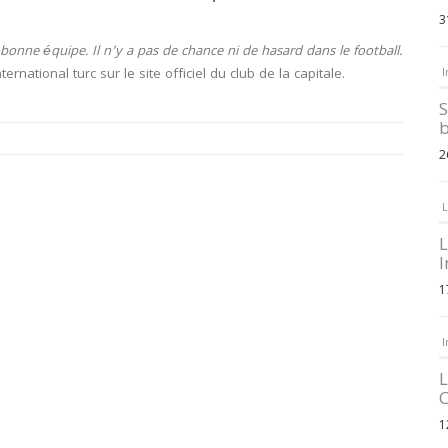
3
 bonne équipe. Il n’y a pas de chance ni de hasard dans le football.
nternational turc sur le site officiel du club de la capitale.
I
S
b
2
L
L
I
1
I
L
C
1