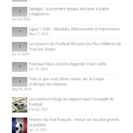
Internationales
Sénégal : la première équipe africaine à battre
Présentation de l’équipe nationale de football
l’Angleterre
du Cameroun
Jun 26, 2025
8 August 2025
Ligue 1 2025 : Résultats, Dénouement et Impressions
May 17, 2025
Les Joueurs de Football Africains les Plus Célèbres de
Tous les Temps
Jul 12, 2024
Pourquoi Nous Aimons Regarder l’Euro UEFA
Jun 13, 2024
Tout ce que vous devez savoir sur la Coupe
d’Afrique des Nations
May 10, 2024
Les meilleurs blogs en rapport avec l’actualité du
football
Dec 23, 2021
Histoire du foot français : retour sur les plus grands
scandales
Apr 11, 2021