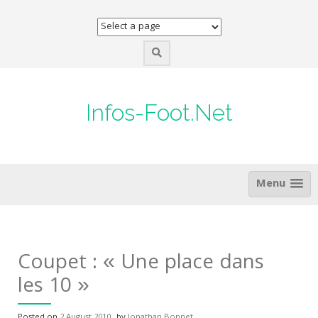
Skip
to
content
Infos-Foot.Net
Menu
Coupet : « Une place dans
les 10 »
Posted on
2 August 2010
by
Jonathan Bonnet