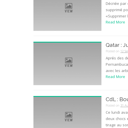
Décriée par 
supprimé pou
«Supprimer l
Read More
Qatar : J
Posted on
12 S
Aprés des dé
Pernambucan
avec les arbi
Read More
CdL : Bo
Posted on
31 A
Ce lundi avai
deux chocs e
tirage au sor