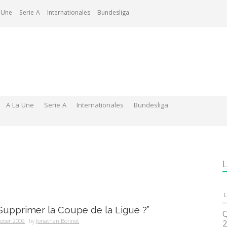
 Une
Serie A
Internationales
Bundesliga
A La Une
Serie A
Internationales
Bundesliga
L
L
“Supprimer la Coupe de la Ligue ?”
Q
tober 2009
by
Jonathan Bonnet
2