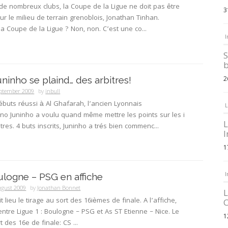
de nombreux clubs, la Coupe de la Ligue ne doit pas être
3
r le milieu de terrain grenoblois, Jonathan Tinhan.
a Coupe de la Ligue ? Non, non. C’est une co...
I
S
b
uninho se plaind… des arbitres!
2
eptember 2009
by
inbull
buts réussi à Al Ghafarah, l’ancien Lyonnais
L
o Juninho a voulu quand même mettre les points sur les i
L
tres. 4 buts inscrits, Juninho a trés bien commenc...
I
1
I
ulogne – PSG en affiche
ugust 2009
by
Jonathan Bonnet
L
t lieu le tirage au sort des 16ièmes de finale. A l’affiche,
C
ntre Ligue 1 : Boulogne – PSG et As ST Etienne – Nice. Le
1
t des 16e de finale: CS ...