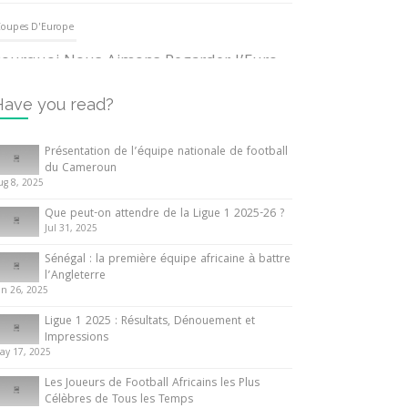
oupes D'Europe
ourquoi Nous Aimons Regarder l’Euro
UEFA
3 June 2024
Have you read?
nternationales
Présentation de l’équipe nationale de football
du Cameroun
out ce que vous devez savoir sur la
ug 8, 2025
oupe d’Afrique des Nations
Que peut-on attendre de la Ligue 1 2025-26 ?
0 May 2024
Jul 31, 2025
Sénégal : la première équipe africaine à battre
nternationales
l’Angleterre
un 26, 2025
résentation de l’équipe nationale de
ootball du Cameroun
Ligue 1 2025 : Résultats, Dénouement et
Impressions
 August 2025
ay 17, 2025
Les Joueurs de Football Africains les Plus
Célèbres de Tous les Temps