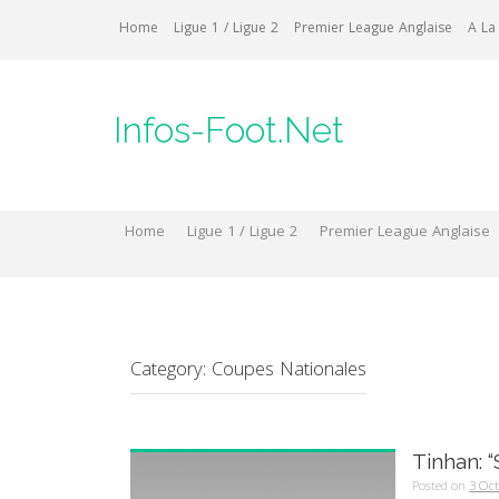
Skip
Home
Ligue 1 / Ligue 2
Premier League Anglaise
A La
to
content
Infos-Foot.Net
Home
Ligue 1 / Ligue 2
Premier League Anglaise
Category:
Coupes Nationales
Tinhan: 
Posted on
3 Oc