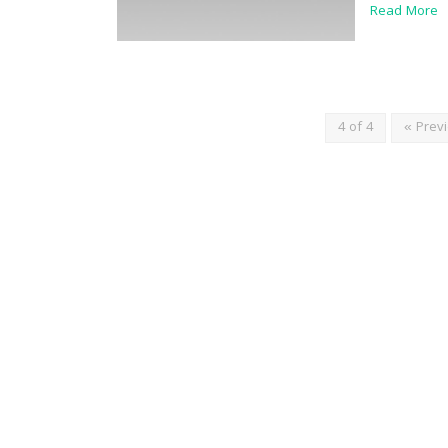
Read More
4 of 4
« Prev