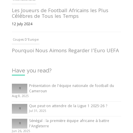
Internationales
Les Joueurs de Football Africains les Plus
Célèbres de Tous les Temps
12 July 2024
Coupes D'Europe
Pourquoi Nous Aimons Regarder l’Euro UEFA
13 June 2024
Have you read?
Internationales
Tout ce que vous devez savoir sur la Coupe
Présentation de l’équipe nationale de football du
d’Afrique des Nations
Cameroun
Aug 8, 2025
10 May 2024
Que peut-on attendre de la Ligue 1 2025-26 ?
Jul 31, 2025
Internationales
Sénégal : la première équipe africaine à battre
Présentation de l’équipe nationale de football
l’Angleterre
du Cameroun
Jun 26, 2025