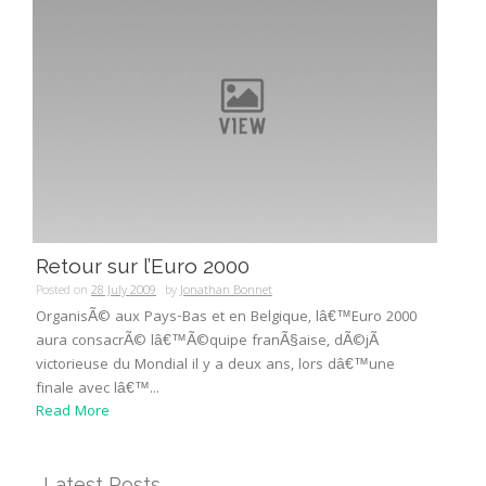
Retour sur l’Euro 2000
Posted on
28 July 2009
by
Jonathan Bonnet
OrganisÃ© aux Pays-Bas et en Belgique, lâ€™Euro 2000
aura consacrÃ© lâ€™Ã©quipe franÃ§aise, dÃ©jÃ
victorieuse du Mondial il y a deux ans, lors dâ€™une
finale avec lâ€™...
Read More
Latest Posts