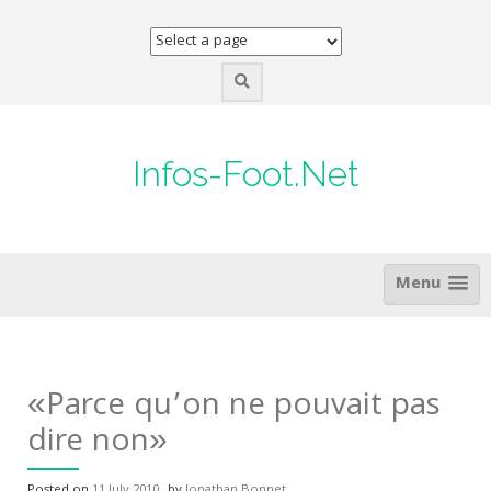
Skip
to
content
Infos-Foot.Net
Menu
«Parce qu’on ne pouvait pas
dire non»
Posted on
11 July 2010
by
Jonathan Bonnet