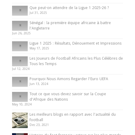
10 May 2024
Que peut-on attendre de la Ligue 1 2025-26 ?
Jul 31, 2025
Internationales
Sénégal : la première équipe africaine à battre
Présentation de l’équipe nationale de football
l’Angleterre
du Cameroun
Jun 26, 2025
8 August 2025
Ligue 1 2025 : Résultats, Dénouement et Impressions
May 17, 2025
Les Joueurs de Football Africains les Plus Célèbres de
Tous les Temps
Jul 12, 2024
Pourquoi Nous Aimons Regarder l’Euro UEFA
Jun 13, 2024
Tout ce que vous devez savoir sur la Coupe
d’Afrique des Nations
May 10, 2024
Les meilleurs blogs en rapport avec l’actualité du
football
Dec 23, 2021