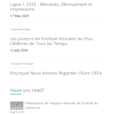
Ligue 1 2025 : Résultats, Dénouement et
Impressions
17 May 2025
Internationales
Les Joueurs de Football Africains les Plus
Célèbres de Tous les Temps
12 July 2024
Coupes D'Europe
Pourquoi Nous Aimons Regarder l’Euro UEFA
13 June 2024
Have you read?
Internationales
Tout ce que vous devez savoir sur la Coupe
Présentation de l’équipe nationale de football du
d’Afrique des Nations
Cameroun
Aug 8, 2025